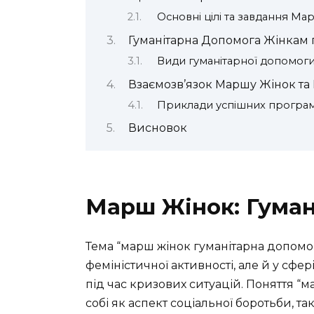
Основні цілі та завдання Ма
Гуманітарна Допомога Жінкам 
Види гуманітарної допомог
Взаємозв’язок Маршу Жінок та
Приклади успішних програ
Висновок
Марш Жінок: Гума
Тема “марш жінок гуманітарна допомог
феміністичної активності, але й у сф
під час кризових ситуацій. Поняття “м
собі як аспект соціальної боротьби, т