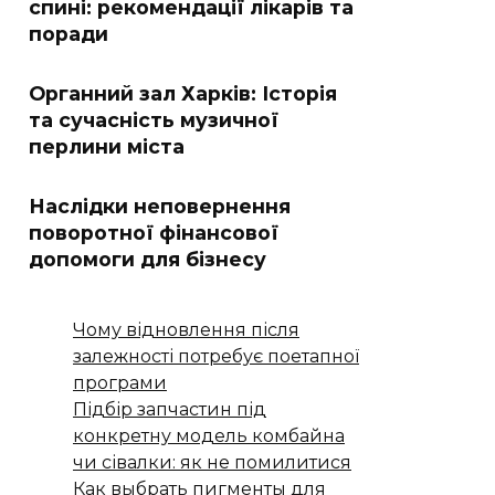
спині: рекомендації лікарів та
поради
Органний зал Харків: Історія
та сучасність музичної
перлини міста
Наслідки неповернення
поворотної фінансової
допомоги для бізнесу
Чому відновлення після
залежності потребує поетапної
програми
Підбір запчастин під
конкретну модель комбайна
чи сівалки: як не помилитися
Как выбрать пигменты для