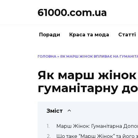
Перейти
61000.com.ua
до
вмісту
Поради
Краса та мода
Статті
ГОЛОВНА
»
ЯК МАРШ ЖІНОК ВПЛИВАЄ НА ГУМАНІТ
Як марш жінок
гуманітарну до
Зміст
Марш Жінок: Гуманітарна Допо
Що таке “Марш Жінок” та його 