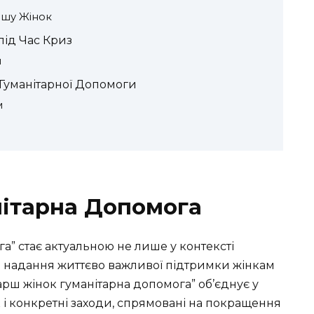
ршу Жінок
під Час Криз
и
 Гуманітарної Допомоги
м
нітарна Допомога
а” стає актуальною не лише у контексті
ері надання життєво важливої підтримки жінкам
арш жінок гуманітарна допомога” об’єднує у
ак і конкретні заходи, спрямовані на покращення