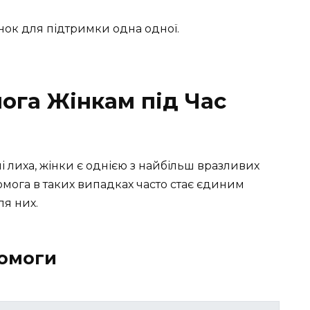
нок для підтримки одна одної.
ога Жінкам під Час
ні лиха, жінки є однією з найбільш вразливих
омога в таких випадках часто стає єдиним
я них.
помоги