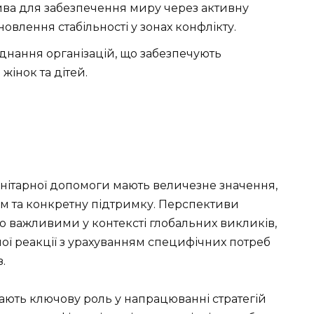
ива для забезпечення миру через активну
новлення стабільності у зонах конфлікту.
днання організацій, що забезпечують
жінок та дітей.
анітарної допомоги мають величезне значення,
зм та конкретну підтримку. Перспективи
но важливими у контексті глобальних викликів,
ної реакції з урахуванням специфічних потреб
.
грають ключову роль у напрацюванні стратегій