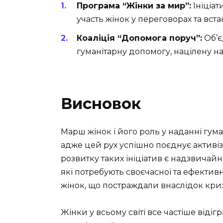
Програма “Жінки за мир”:
Ініціат
участь жінок у переговорах та вста
Коаліція “Допомога поруч”:
Об’є
гуманітарну допомогу, націлену на 
Висновок
Марш жінок і його роль у наданні гум
адже цей рух успішно поєднує активі
розвитку таких ініціатив є надзвичай
які потребують своєчасної та ефектив
жінок, що постраждали внаслідок криз
Жінки у всьому світі все частіше віді