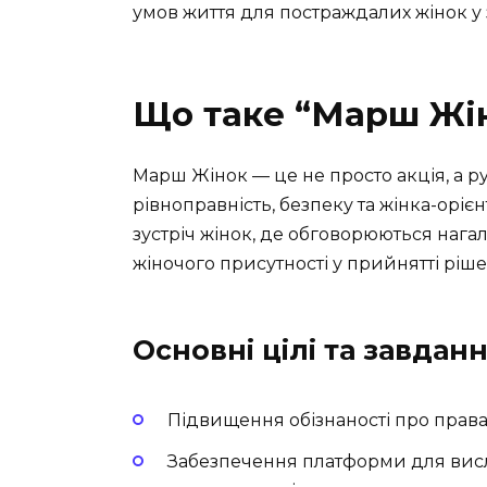
умов життя для постраждалих жінок у 
Що таке “Марш Жін
Марш Жінок — це не просто акція, а рух
рівноправність, безпеку та жінка-оріє
зустріч жінок, де обговорюються нагал
жіночого присутності у прийнятті ріше
Основні цілі та завда
Підвищення обізнаності про права
Забезпечення платформи для висл