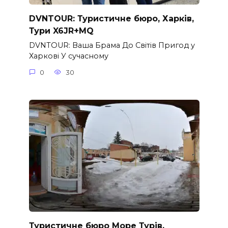
DVNTOUR: Туристичне бюро, Харків,
Тури X6JR+MQ
DVNTOUR: Ваша Брама До Світів Пригод у
Харкові У сучасному
0
30
Туристичне бюро Море Турів,