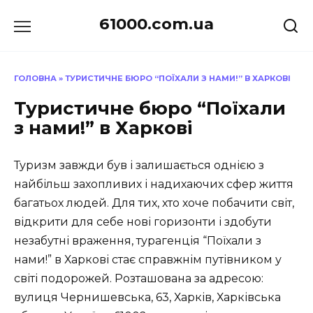
Перейти
61000.com.ua
до
вмісту
ГОЛОВНА
»
ТУРИСТИЧНЕ БЮРО “ПОЇХАЛИ З НАМИ!” В ХАРКОВІ
Туристичне бюро “Поїхали
з нами!” в Харкові
Туризм завжди був і залишається однією з
найбільш захопливих і надихаючих сфер життя
багатьох людей. Для тих, хто хоче побачити світ,
відкрити для себе нові горизонти і здобути
незабутні враження, турагенція “Поїхали з
нами!” в Харкові стає справжнім путівником у
світі подорожей. Розташована за адресою:
вулиця Чернишевська, 63, Харків, Харківська