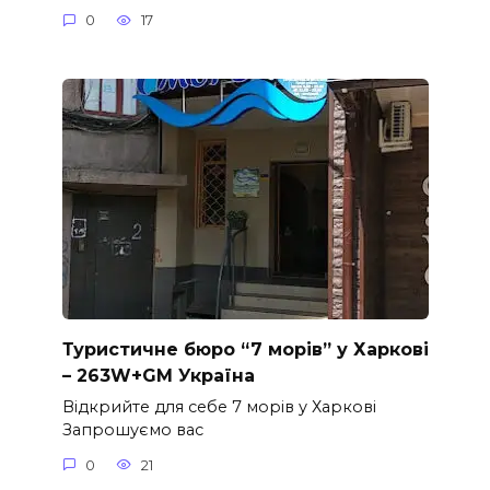
0
17
Туристичне бюро “7 морів” у Харкові
– 263W+GM Україна
Відкрийте для себе 7 морів у Харкові
Запрошуємо вас
0
21