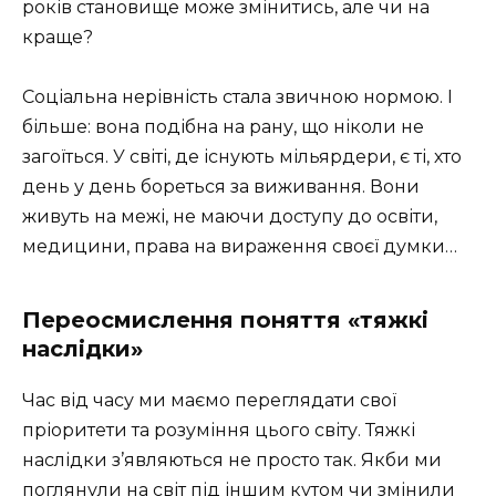
років становище може змінитись, але чи на
краще?
Соціальна нерівність стала звичною нормою. І
більше: вона подібна на рану, що ніколи не
загоїться. У світі, де існують мільярдери, є ті, хто
день у день бореться за виживання. Вони
живуть на межі, не маючи доступу до освіти,
медицини, права на вираження своєї думки…
Переосмислення поняття «тяжкі
наслідки»
Час від часу ми маємо переглядати свої
пріоритети та розуміння цього світу. Тяжкі
наслідки з’являються не просто так. Якби ми
поглянули на світ під іншим кутом чи змінили