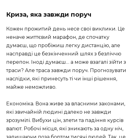
Криза, яка завжди поруч
Кожен прожитий день несе свої виклики. Це
неначе життєвий марафон, де спочатку
думаєш, що пробіжиш легку дистанцію, але
насправді це безкінченний шлях з безліччю
перепон. Іноді думаєш… а може взагалі зійти з
траси? Але траса завжди поруч. Прогнозувати
наслідки, які принесуть ті чи інші рішення,
майже неможливо.
Економіка. Вона живе за власними законами,
які звичайній людині далеко не завжди
зрозумілі. Вибухи цін, злети та падіння курсів
валют. Робочі місця, які зникають за одну ніч,
залишаючи поза бортом тисячі людей. Так, це