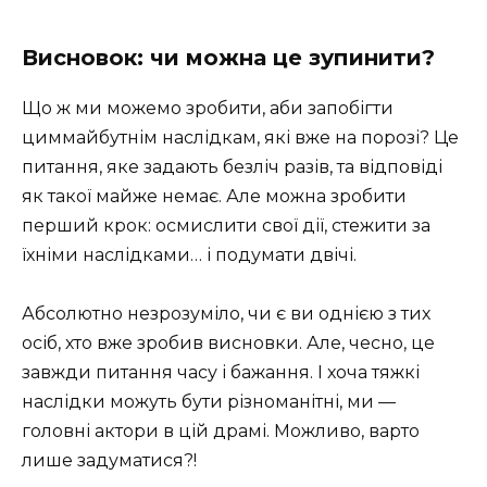
Висновок: чи можна це зупинити?
Що ж ми можемо зробити, аби запобігти
циммайбутнім наслідкам, які вже на порозі? Це
питання, яке задають безліч разів, та відповіді
як такої майже немає. Але можна зробити
перший крок: осмислити свої дії, стежити за
їхніми наслідками… і подумати двічі.
Абсолютно незрозуміло, чи є ви однією з тих
осіб, хто вже зробив висновки. Але, чесно, це
завжди питання часу і бажання. І хоча тяжкі
наслідки можуть бути різноманітні, ми —
головні актори в цій драмі. Можливо, варто
лише задуматися?!