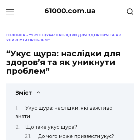
Перейти
61000.com.ua
до
вмісту
ГОЛОВНА
»
“УКУС ЩУРА: НАСЛІДКИ ДЛЯ ЗДОРОВ’Я ТА ЯК
УНИКНУТИ ПРОБЛЕМ”
“Укус щура: наслідки для
здоров’я та як уникнути
проблем”
Зміст
Укус щура: наслідки, які важливо
знати
Що таке укус щура?
До чого може призвести укус?