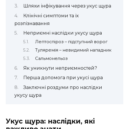
Шляхи інфікування через укус щура
Клінічні симптоми та їх
розпізнавання
Неприємні наслідки укусу щура
Лептоспіроз – підступний ворог
Туляремія – невидимий нападник
Сальмонельоз
Як уникнути неприємностей?
Перша допомога при укусі щура
Заключні роздуми про наслідки
укусу щура
Укус щура: наслідки, які
важливо знати