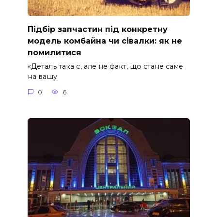
Підбір запчастин під конкретну
модель комбайна чи сівалки: як не
помилитися
«Деталь така є, але не факт, що стане саме
на вашу
0
6