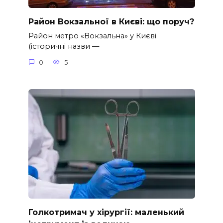
Район Вокзальної в Києві: що поруч?
Район метро «Вокзальна» у Києві
(історичні назви —
0
5
Голкотримач у хірургії: маленький