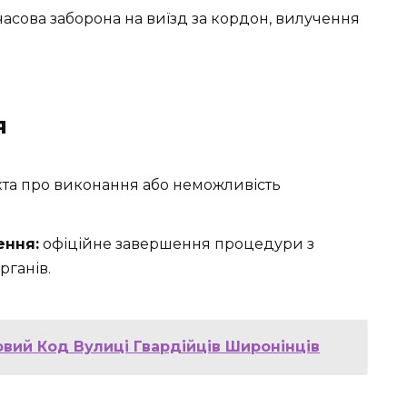
асова заборона на виїзд за кордон, вилучення
я
та про виконання або неможливість
ення:
офіційне завершення процедури з
рганів.
овий Код Вулиці Гвардійців Широнінців