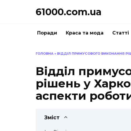
Перейти
61000.com.ua
до
вмісту
Поради
Краса та мода
Статті
ГОЛОВНА
»
ВІДДІЛ ПРИМУСОВОГО ВИКОНАННЯ РІШ
Відділ примус
рішень у Харко
аспекти робот
Зміст