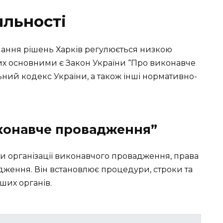
яльності
нання рішень Харків регулюється низкою
яких основними є Закон України “Про виконавче
ий кодекс України, а також інші нормативно-
иконавче провадження”
и організації виконавчого провадження, права
адження. Він встановлює процедури, строки та
нших органів.