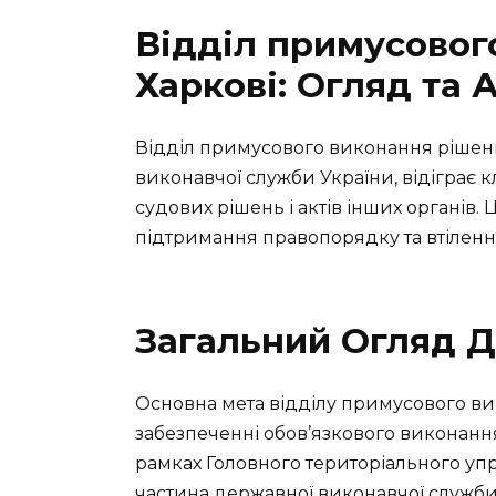
Відділ примусовог
Харкові: Огляд та 
Відділ примусового виконання рішень
виконавчої служби України, відіграє 
судових рішень і актів інших органів.
підтримання правопорядку та втілення
Загальний Огляд Д
Основна мета відділу примусового ви
забезпеченні обов’язкового виконання 
рамках Головного територіального упра
частина державної виконавчої служби