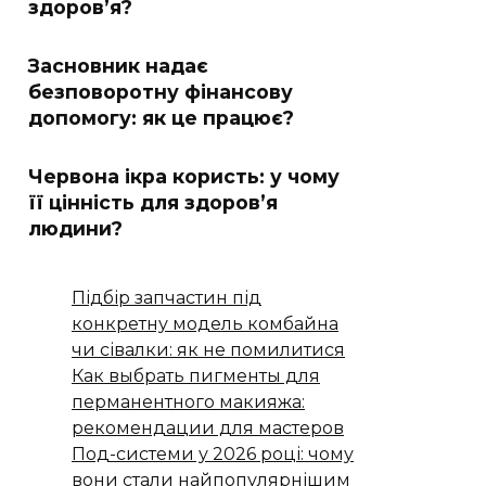
здоров’я?
Засновник надає
безповоротну фінансову
допомогу: як це працює?
Червона ікра користь: у чому
її цінність для здоров’я
людини?
Підбір запчастин під
конкретну модель комбайна
чи сівалки: як не помилитися
Как выбрать пигменты для
перманентного макияжа:
рекомендации для мастеров
Под-системи у 2026 році: чому
вони стали найпопулярнішим