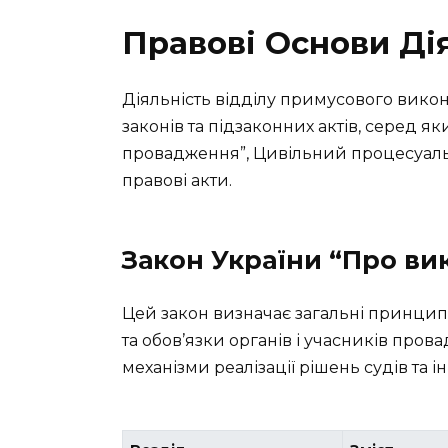
Правові Основи Ді
Діяльність відділу примусового вико
законів та підзаконних актів, серед 
провадження”, Цивільний процесуальн
правові акти.
Закон України “Про в
Цей закон визначає загальні принцип
та обов’язки органів і учасників пров
механізми реалізації рішень судів та і