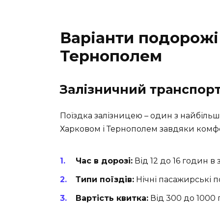
Варіанти подорожі
Тернополем
Залізничний транспор
Поїздка залізницею – один з найбільш
Харковом і Тернополем завдяки комфор
Час в дорозі:
Від 12 до 16 годин в 
Типи поїздів:
Нічні пасажирські по
Вартість квитка:
Від 300 до 1000 г