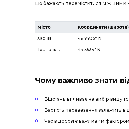
що бажають переміститися між цими 
Місто
Координати (широта)
Харків
49.9935° N
Тернопіль
49.5535° N
Чому важливо знати ві
Відстань впливає на вибір виду тр
Вартість перевезення залежить від 
Час в дорозі є важливим фактором