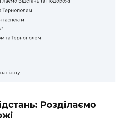
ділаємо Відстань та Подорожі
та Тернополем
ні аспекти
ь?
ом та Тернополем
варіанту
ідстань: Розділаємо
ожі