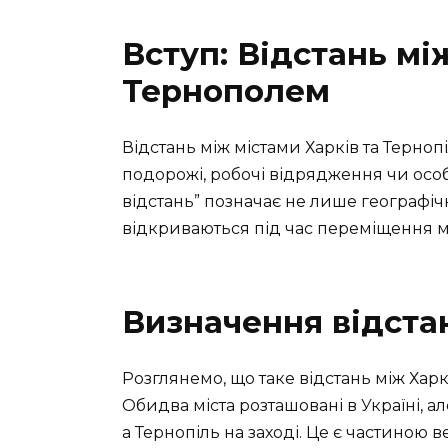
Вступ: Відстань мі
Тернополем
Відстань між містами Харків та Терноп
подорожі, робочі відрядження чи особ
відстань” позначає не лише географіч
відкриваються під час переміщення м
Визначення відстан
Розглянемо, що таке відстань між Харк
Обидва міста розташовані в Україні, але
а Тернопіль на заході. Це є частиною в