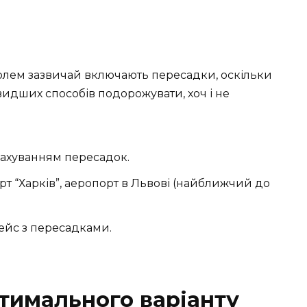
олем зазвичай включають пересадки, оскільки
видших способів подорожувати, хоч і не
урахуванням пересадок.
 “Харків”, аеропорт в Львові (найближчий до
рейс з пересадками.
птимального варіанту