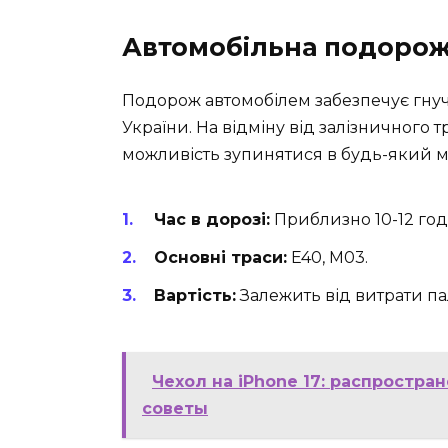
Автомобільна подоро
Подорож автомобілем забезпечує гну
України. На відміну від залізничного 
можливість зупинятися в будь-який м
Час в дорозі:
Приблизно 10-12 год
Основні траси:
E40, M03.
Вартість:
Залежить від витрати па
Чехол на iPhone 17: распростр
советы