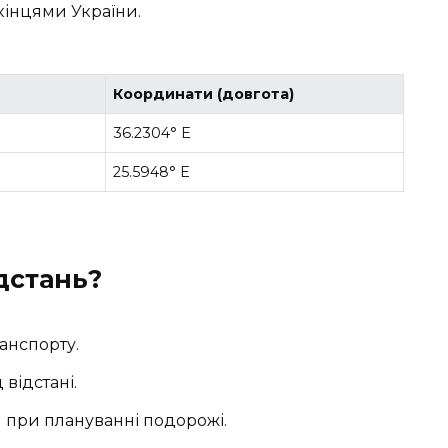
кінцями України.
Координати (довгота)
36.2304° E
25.5948° E
дстань?
анспорту.
відстані.
 при плануванні подорожі.