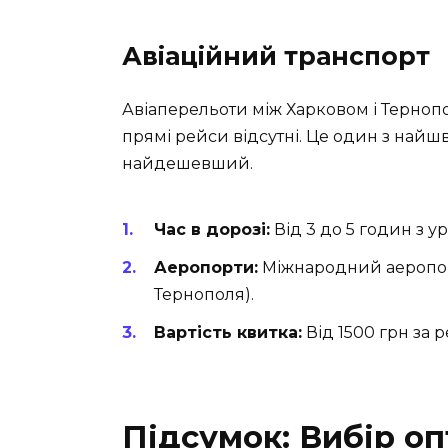
Авіаційний транспорт
Авіаперельоти між Харковом і Терноп
прямі рейси відсутні. Це один з найш
найдешевший.
Час в дорозі:
Від 3 до 5 годин з 
Аеропорти:
Міжнародний аеропорт
Тернополя).
Вартість квитка:
Від 1500 грн за 
Підсумок: Вибір о