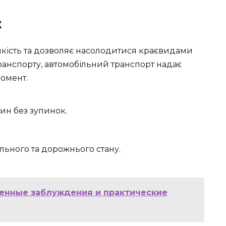
ж
чкість та дозволяє насолодитися краєвидами
транспорту, автомобільний транспорт надає
омент.
ин без зупинок.
льного та дорожнього стану.
аненные заблуждения и практические