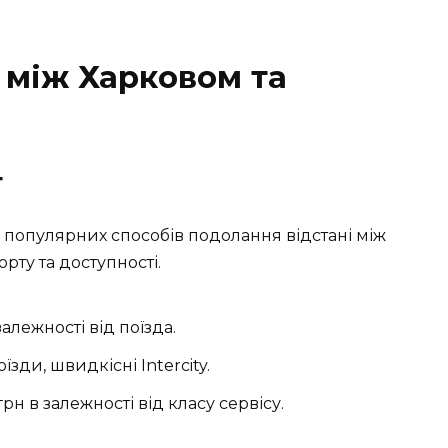
 між Харковом та
т
 популярних способів подолання відстані між
ту та доступності.
залежності від поїзда.
їзди, швидкісні Intercity.
рн в залежності від класу сервісу.