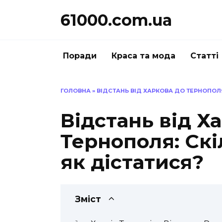
Перейти
61000.com.ua
до
вмісту
Поради
Краса та мода
Статті
ГОЛОВНА
»
ВІДСТАНЬ ВІД ХАРКОВА ДО ТЕРНОПОЛЯ
Відстань від Х
Тернополя: Скі
як дістатися?
Зміст