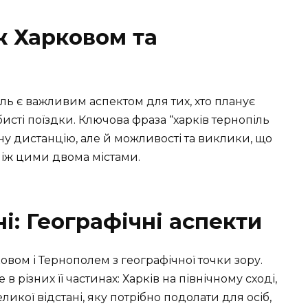
ж Харковом та
іль є важливим аспектом для тих, хто планує
исті поїздки. Ключова фраза “харків тернопіль
ну дистанцію, але й можливості та виклики, що
іж цими двома містами.
і: Географічні аспекти
овом і Тернополем з географічної точки зору.
 в різних її частинах: Харків на північному сході,
еликої відстані, яку потрібно подолати для осіб,