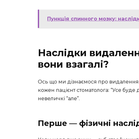
Пункція спинного мозку: наслід
Наслідки видалення
вони взагалі?
Ось що ми дізнаємося про видалення 
кожен пацієнт стоматолога: “Усе буде д
невеличкі “але”.
Перше — фізичні наслі