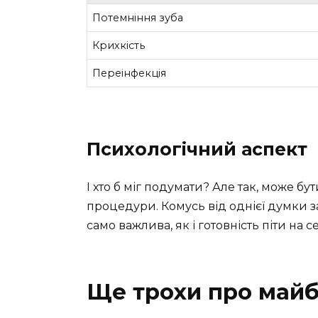
Потемніння зуба
Крихкість
Переінфекція
Психологічний аспект
І хто б міг подумати? Але так, може бут
процедури. Комусь від однієї думки з
само важлива, як і готовність піти на 
Ще трохи про майб