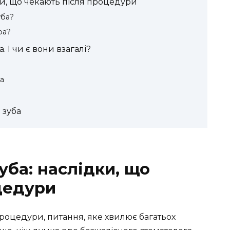
ки, що чекають після процедури
уба?
ра?
 І чи є вони взагалі?
а
 зуба
уба: наслідки, що
цедури
процедури, питання, яке хвилює багатьох