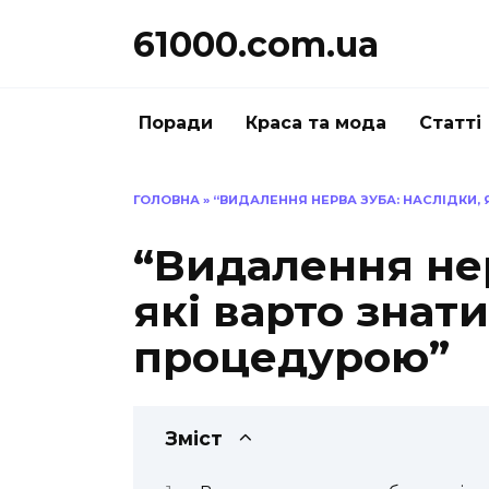
Перейти
61000.com.ua
до
вмісту
Поради
Краса та мода
Статті
ГОЛОВНА
»
“ВИДАЛЕННЯ НЕРВА ЗУБА: НАСЛІДКИ,
“Видалення нер
які варто знат
процедурою”
Зміст