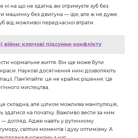
е ні на що не здатна, ви отримуєте зуб без
ати машинку без двигуна — їде, але ж не дуже
уб від можливої передчасної втрати.
ї війни: ключові підсумки конфлікту
ести нормальне життя. Він ще може бути
 краси. Наукові досягнення нині дозволяють
ації. Пам’ятайте: це не крайнє рішення. Це
гічного мистецтва.
це складна, але цілком можлива маніпуляція,
уть здатися на початку. Важливо вести за ним
 — догляд. Адже навіть у рутинному
умору, світлих моментів і духу оптимізму. А
акладена в кожному з нас.