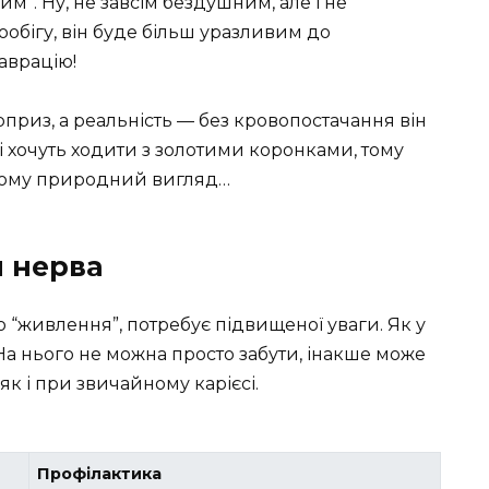
м”. Ну, не завсім бездушним, але і не
обігу, він буде більш уразливим до
аврацію!
юрприз, а реальність — без кровопостачання він
і хочуть ходити з золотими коронками, тому
 йому природний вигляд…
я нерва
ого “живлення”, потребує підвищеної уваги. Як у
. На нього не можна просто забути, інакше може
як і при звичайному карієсі.
Профілактика