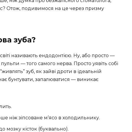
іше, ніж думка про безжалісного стоматолога,
ас? Отож, подивимося на це через призму
ва зуба?
світі називають ендодонтією. Ну, або просто —
 пульпи — того самого нерва. Просто уявіть собі
“живлять” зуб, як зайві дроти в ідеальній
нає бунтувати, запалюватися — виникає
лить.
ірше ніж зіпсоване м’ясо в холодильнику.
до мозку кісток (буквально).