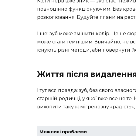
Коли нерв вже зник — зуб стає “неживи
повноцінно функціонуючим. Без крово
розколювання. Будуйте плани на рест
І ще: зуб може змінити колір. Це не с
може стати темнішим. Звичайно, не вс
існують різні методи, аби повернути
Життя після видаленн
І тут вся правда: зуб, без свого власн
старшій родичці, у якої вже все не те
вихопити таку ж мігренозну «радість», 
Можливі проблеми