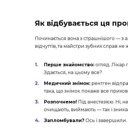
Як відбувається ця пр
Починається вона з страшнішого — з ан
відчуттів, та майстри зубних справ не 
Перше знайомство:
огляд. Лікар п
Здається, на цьому все?
Медичний знімок:
рентген відправ
така, що знімок покаже все прихова
Розпочнемо!
Під анестезією. Ні, н
очищають, виймають — так і зника
Запломбували?
Ось і завершили.