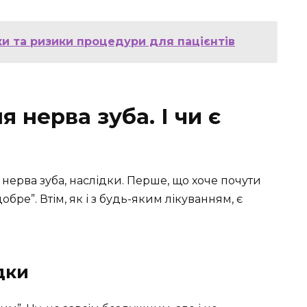
ки та ризики процедури для пацієнтів
 нерва зуба. І чи є
нерва зуба, наслідки. Перше, що хоче почути
обре”. Втім, як і з будь-яким лікуванням, є
дки