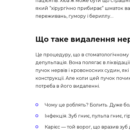
пацієнтів. Хіба ж може бути що страшн
який “хірургічно прибирає” шматок в
переживань, гумору і бериллу…
Що таке видалення нер
Це процедуру, що в стоматологічному 
депульпація. Вона полягає в ліквідації
пучок нервів і кровоносних судин, які 
конструкції. Але коли цей пучок почи
потреба в його видаленні.
Чому це роблять? Болить. Дуже бо
Інфекція. Зуб гниє, пульпа гниє, г
Карієс — той ворог, що вразив зуб 