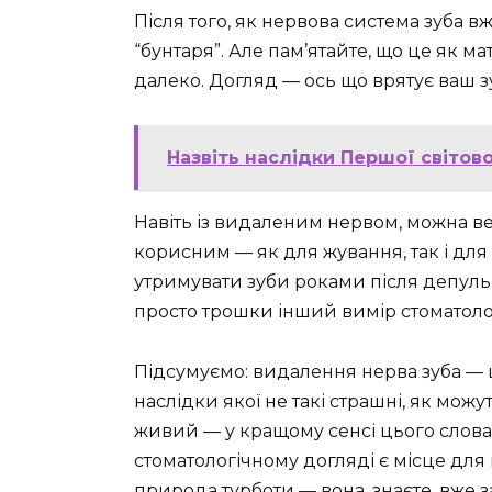
Після того, як нервова система зуба вж
“бунтаря”. Але пам’ятайте, що це як м
далеко. Догляд — ось що врятує ваш з
Назвіть наслідки Першої світово
Навіть із видаленим нервом, можна в
корисним — як для жування, так і для
утримувати зуби роками після депульп
просто трошки інший вимір стоматоло
Підсумуємо: видалення нерва зуба — 
наслідки якої не такі страшні, як мож
живий — у кращому сенсі цього слова
стоматологічному догляді є місце для г
природа турботи — вона, знаєте, вже з