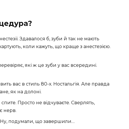
оцедура?
естезії. Здавалося б, зуби й так не мають
жартують, коли кажуть, що краще з анестезією.
еревіряє, які ж це зуби у вас всередині.
ить вас в стиль 80-х. Ностальгія. Але правда
не, як на долоні.
е спите. Просто не відчуваєте. Сверлять,
є нерв.
 Ну, подумали, що завершили…