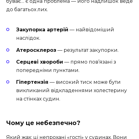
буває… є одна проблема — його надлишок веде
до багатьох лих.
Закупорка артерій
— найвідоміший
наслідок.
Атеросклероз
— результат закупорки.
Серцеві хвороби
— прямо пов’язані з
попередніми пунктами.
Гіпертензія
— високий тиск може бути
викликаний відкладеннями холестерину
на стінках судин.
Чому це небезпечно?
Який жах: ці непрохані «гості» у судинах. Вони