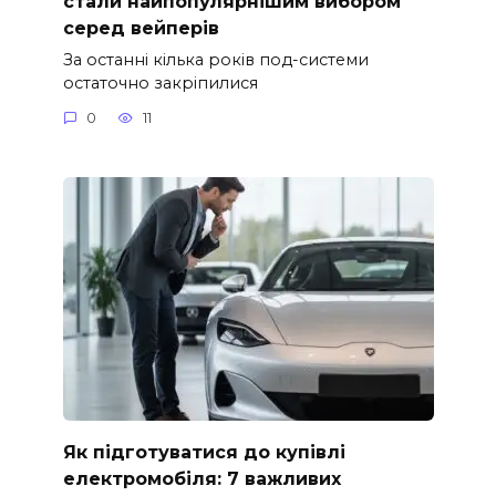
стали найпопулярнішим вибором
серед вейперів
За останні кілька років под-системи
остаточно закріпилися
0
11
Як підготуватися до купівлі
електромобіля: 7 важливих