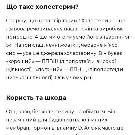
Що таке холестерин?
Спершу, що це за звір такий? Холестерин — це
жирова речовина, яку наша печінка виробляє
природно. А ще ми отримуємо його з тваринної
їжі. Наприклад, яєчні жовтки, червоне м’ясо,
сир — усе це джерела холестерину. Він буває
«хороший» — ЛПВЩ (ліпопротеїди високої
щільності) і «поганий» — ЛПНЩ (ліпопротеїди
низької щільності). Ось у чому річ.
Користь та шкода
От цікаво, без холестерину не обійтися. Він
незамінний для будівництва клітинних
мембран, гормонів, вітаміну D. Але як часто це