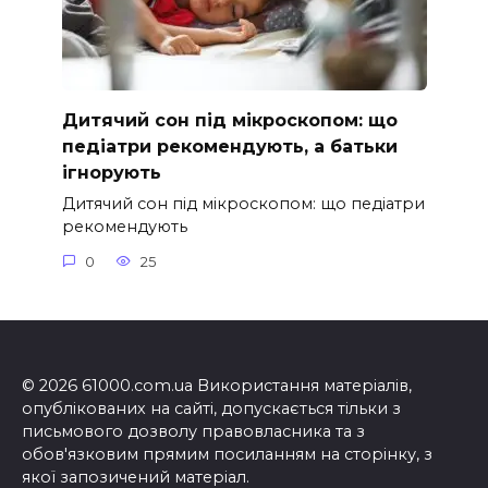
Дитячий сон під мікроскопом: що
педіатри рекомендують, а батьки
ігнорують
Дитячий сон під мікроскопом: що педіатри
рекомендують
0
25
© 2026 61000.com.ua Використання матеріалів,
опублікованих на сайті, допускається тільки з
письмового дозволу правовласника та з
обов'язковим прямим посиланням на сторінку, з
якої запозичений матеріал.