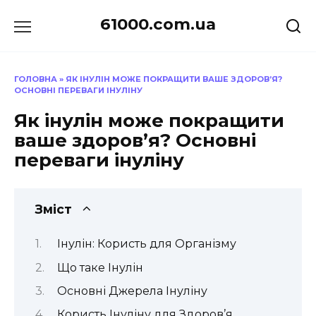
Перейти
61000.com.ua
до
вмісту
ГОЛОВНА
»
ЯК ІНУЛІН МОЖЕ ПОКРАЩИТИ ВАШЕ ЗДОРОВ’Я?
ОСНОВНІ ПЕРЕВАГИ ІНУЛІНУ
Як інулін може покращити
ваше здоров’я? Основні
переваги інуліну
Зміст
Інулін: Користь для Організму
Що таке Інулін
Основні Джерела Інуліну
Користь Інуліну для Здоров’я