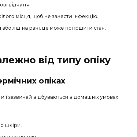
ві відчуття.
лого місця, щоб не занести інфекцію.
або лід на рані, це може погіршити стан.
лежно від типу опіку
рмічних опіках
и і зазвичай відбуваються в домашніх умовах
до шкіри.
лодною водою.