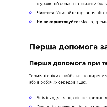
в ураженій області та знизити больо
Чистота:
Уникайте торкання обгорі
Не використовуйте:
Масла, креми 
Перша допомога за
Перша допомога при те
Термічні опіки є найбільш поширеним
або в робочих середовищах.
Зніміть одяг, якщо він не прилип 
Охолодіть уражену ділянку прохо