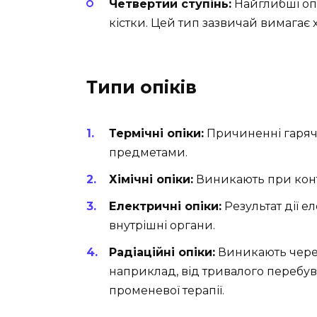
Четвертий ступінь:
Найглибші опі
кістки. Цей тип зазвичай вимагає 
Типи опіків
Термічні опіки:
Причиненні гаряч
предметами.
Хімічні опіки:
Виникають при конт
Електричні опіки:
Результат дії 
внутрішні органи.
Радіаційні опіки:
Виникають чере
наприклад, від тривалого перебу
променевої терапії.