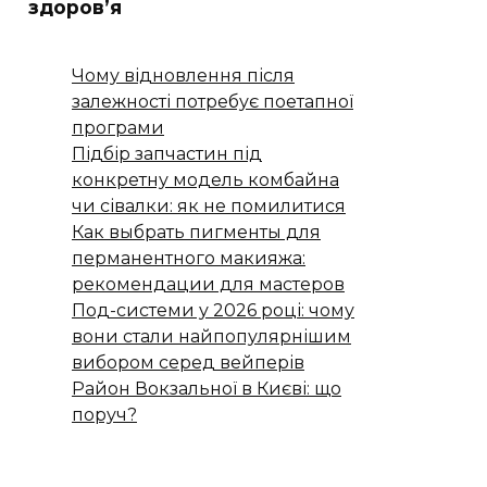
здоров’я
Чому відновлення після
залежності потребує поетапної
програми
Підбір запчастин під
конкретну модель комбайна
чи сівалки: як не помилитися
Как выбрать пигменты для
перманентного макияжа:
рекомендации для мастеров
Под-системи у 2026 році: чому
вони стали найпопулярнішим
вибором серед вейперів
Район Вокзальної в Києві: що
поруч?