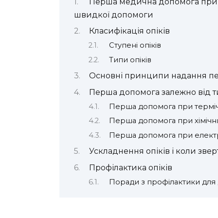
Перша медична допомога при о
швидкої допомоги
Класифікація опіків
Ступені опіків
Типи опіків
Основні принципи надання пе
Перша допомога залежно від т
Перша допомога при терміч
Перша допомога при хімічни
Перша допомога при електр
Ускладнення опіків і коли звер
Профілактика опіків
Поради з профілактики для