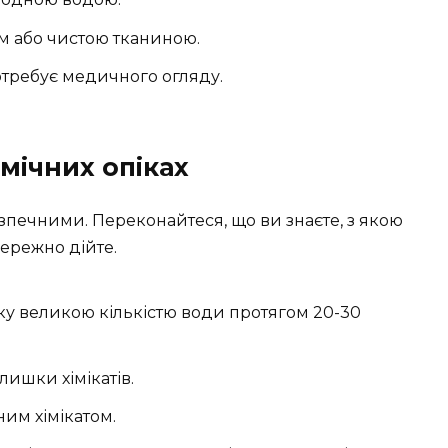
м або чистою тканиною.
отребує медичного огляду.
мічних опіках
езпечними. Переконайтеся, що ви знаєте, з якою
бережно дійте.
у великою кількістю води протягом 20-30
лишки хімікатів.
ним хімікатом.