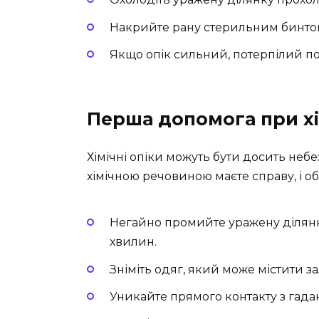
Накрийте рану стерильним бинто
Якщо опік сильний, потерпілий п
Перша допомога при хі
Хімічні опіки можуть бути досить неб
хімічною речовиною маєте справу, і о
Негайно промийте уражену ділянк
хвилин.
Зніміть одяг, який може містити за
Уникайте прямого контакту з гада