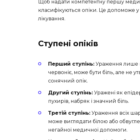
Щоб надати компетентну першу медичн
класифікуються опіки. Це допоможе у 
лікування.
Ступені опіків
Перший ступінь:
Ураження лише в
червоніє, може бути біль, але не 
сонячний опік.
Другий ступінь:
Уражені як епідер
пухирів, набряк і значний біль.
Третій ступінь:
Ураження всіх шар
може виглядати білою або обвугле
негайної медичної допомоги.