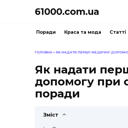
Перейти
61000.com.ua
до
вмісту
Поради
Краса та мода
Статті
ГОЛОВНА
»
ЯК НАДАТИ ПЕРШУ МЕДИЧНУ ДОПОМОГ
Як надати пер
допомогу при о
поради
Зміст