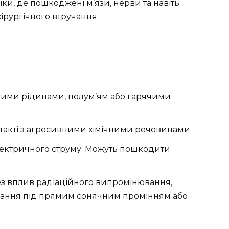
ки, де пошкоджені м’язи, нерви та навіть
хірургічного втручання.
ими рідинами, полум’ям або гарячими
акті з агресивними хімічними речовинами.
електричного струму. Можуть пошкодити
з вплив радіаційного випромінювання,
вання під прямим сонячним промінням або