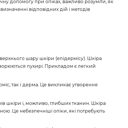
у допомогу при опіках, важливо розуміти, як
визначенні відповідних дій і методів
ерхнього шару шкіри (епідермісу). Шкіра
утворюються пухирі. Прикладом є легкий
міс, так і дерма. Це викликає утворення
ів шкіри і, можливо, глибших тканин. Шкіра
ною. Це небезпечніші опіки, які потребують