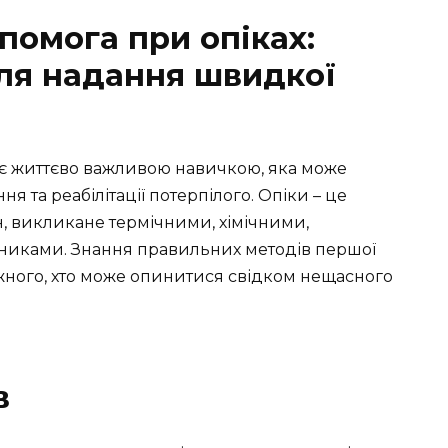
омога при опіках:
ля надання швидкої
є життєво важливою навичкою, яка може
я та реабілітації потерпілого. Опіки – це
, викликане термічними, хімічними,
никами. Знання правильних методів першої
жного, хто може опинитися свідком нещасного
в