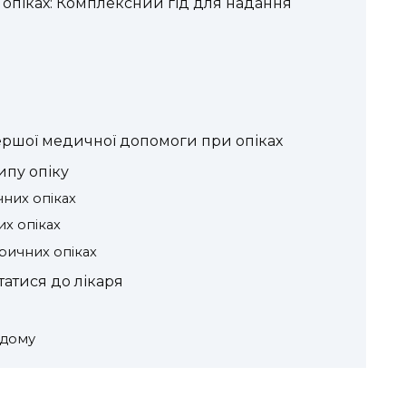
піках: Комплексний гід для надання
ршої медичної допомоги при опіках
ипу опіку
них опіках
х опіках
ичних опіках
татися до лікаря
 дому