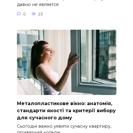
давно не является
0
23
Металопластикове вікно: анатомія,
стандарти якості та критерії вибору
для сучасного дому
Сьогодні важко уявити сучасну квартиру,
приватний котедж