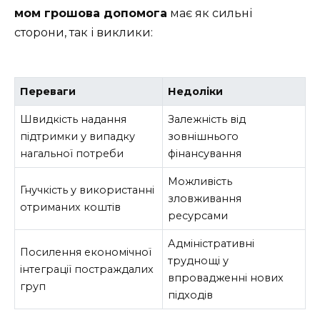
мом грошова допомога
має як сильні
сторони, так і виклики:
Переваги
Недоліки
Швидкість надання
Залежність від
підтримки у випадку
зовнішнього
нагальної потреби
фінансування
Можливість
Гнучкість у використанні
зловживання
отриманих коштів
ресурсами
Адміністративні
Посилення економічної
труднощі у
інтеграції постраждалих
впровадженні нових
груп
підходів