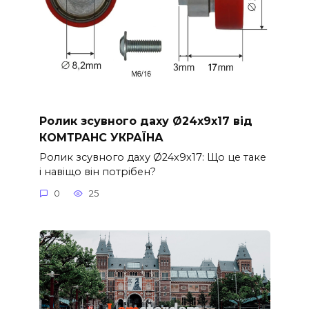
Ролик зсувного даху Ø24x9x17 від
КОМТРАНС УКРАЇНА
Ролик зсувного даху Ø24x9x17: Що це таке
і навіщо він потрібен?
0
25