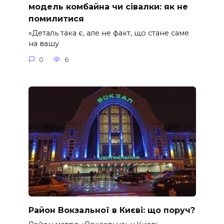
модель комбайна чи сівалки: як не
помилитися
«Деталь така є, але не факт, що стане саме
на вашу
0
6
Район Вокзальної в Києві: що поруч?