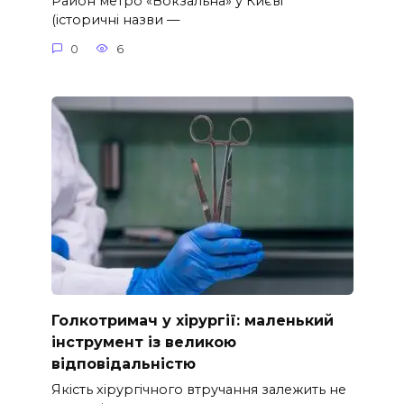
Район метро «Вокзальна» у Києві
(історичні назви —
0
6
Голкотримач у хірургії: маленький
інструмент із великою
відповідальністю
Якість хірургічного втручання залежить не