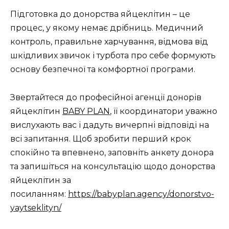
Підготовка до донорства яйцеклітин – це
процес, у якому немає дрібниць. Медичний
контроль, правильне харчування, відмова від
шкідливих звичок і турбота про себе формують
основу безпечної та комфортної програми.
Звертайтеся до професійної агенції донорів
яйцеклітин
BABY PLAN
, її координатори уважно
вислухають вас і дадуть вичерпні відповіді на
всі запитання. Щоб зробити перший крок
спокійно та впевнено, заповніть анкету донора
та запишіться на консультацію щодо донорства
яйцеклітин за
посиланням:
https://babyplan.agency/donorstvo-
yaytseklityn/