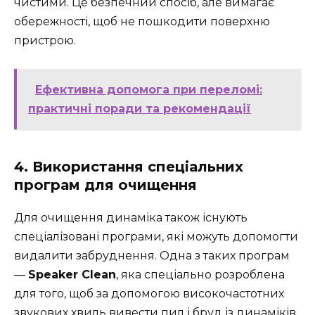
чистими. Це безпечний спосіб, але вимагає
обережності, щоб не пошкодити поверхню
пристрою.
Ефективна допомога при переломі:
практичні поради та рекомендації
4. Використання спеціальних
програм для очищення
Для очищення динаміка також існують
спеціалізовані програми, які можуть допомогти
видалити забруднення. Одна з таких програм
—
Speaker Clean
, яка спеціально розроблена
для того, щоб за допомогою високочастотних
звукових хвиль вивести пил і бруд із динаміків