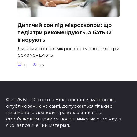
Дитячий сон під мікроскопом: що
педіатри рекомендують, а батьки
ігнорують
Дитячий сон під мікроскопом: що педіатри
рекомендують
0
25
© 2026 61000.com.ua Використання матеріалів,
опублікованих на сайті, допускається тільки з
письмового дозволу правовласника та з
обов'язковим прямим посиланням на сторінку, з
якої запозичений матеріал.