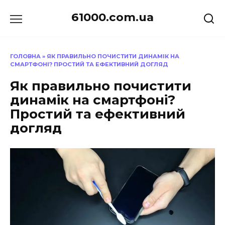
Перейти
61000.com.ua
до
вмісту
ГОЛОВНА
»
ЯК ПРАВИЛЬНО ПОЧИСТИТИ ДИНАМІК НА
СМАРТФОНІ? ПРОСТИЙ ТА ЕФЕКТИВНИЙ ДОГЛЯД
Як правильно почистити
динамік на смартфоні?
Простий та ефективний
догляд