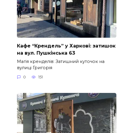
Кафе “Крендель” у Харкові: затишок
на вул. Пушкінська 63
Магія кренделів: Затишний куточок на
вулиці Григорія
0
151