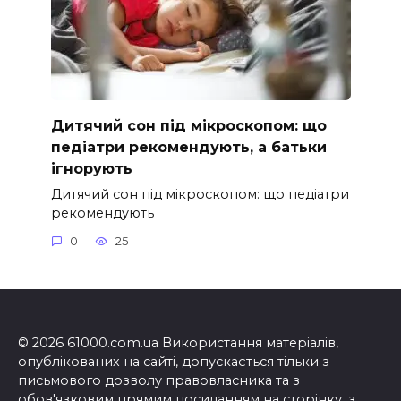
Дитячий сон під мікроскопом: що
педіатри рекомендують, а батьки
ігнорують
Дитячий сон під мікроскопом: що педіатри
рекомендують
0
25
© 2026 61000.com.ua Використання матеріалів,
опублікованих на сайті, допускається тільки з
письмового дозволу правовласника та з
обов'язковим прямим посиланням на сторінку, з