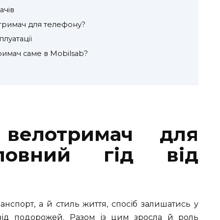
ачів
тримач для телефону?
луатації
имач саме в Mobilsab?
велотримач для
повний гід від
нспорт, а й стиль життя, спосіб залишатись у
від подорожей. Разом із цим зросла й роль