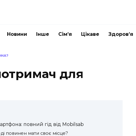
Новини
Інше
Сім’я
Цікаве
Здоров’я
ОНА?
лотримач для
ртфона: повний гід від Mobilsab
і повинен мати своє місце?