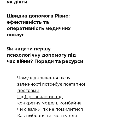
як діяти
Швидка допомога Рівне:
ефективність та
оперативність медичних
послуг
Як надати першу
психологічну допомогу під
час війни? Поради та ресурси
Чому відновлення після
залежності потребує поетапної
програми
Підбір запчастин під
конкретну модель комбайна
чи сівалки: як не помилитися
Как выбрать пигменты для