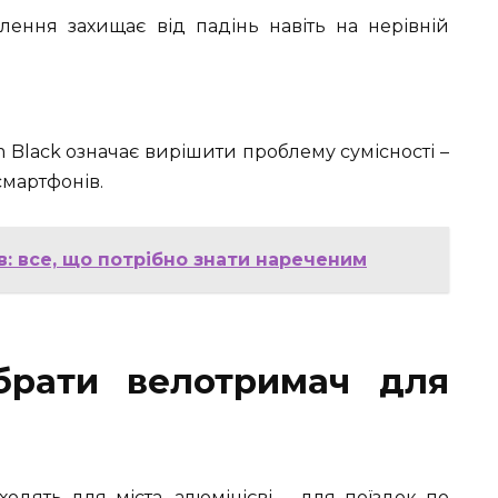
ення захищає від падінь навіть на нерівній
Black означає вирішити проблему сумісності –
смартфонів.
в: все, що потрібно знати нареченим
брати велотримач для
одять для міста, алюмінієві – для поїздок по