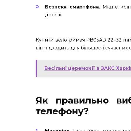
Безпека смартфона.
Міцне кріпл
дорозі.
Купити велотримач PB05AD 22–32 mm 
він підходить для більшості сучасних 
Весільні церемонії в ЗАКС Харкі
Як правильно ви
телефону?
Матеріал.
Пластикові моделі підх