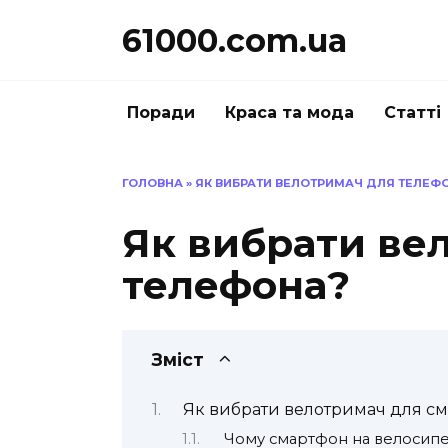
Перейти
61000.com.ua
до
вмісту
Поради
Краса та мода
Статті
ГОЛОВНА
»
ЯК ВИБРАТИ ВЕЛОТРИМАЧ ДЛЯ ТЕЛЕФ
Як вибрати ве
телефона?
Зміст
Як вибрати велотримач для сма
Чому смартфон на велосипед