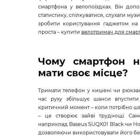
смартфона у велопоїздках. Він доп
статистику, спілкуватися, слухати муз
зробити користування гаджетом на 
проста – купити
велотримач для смар
Чому смартфон н
мати своє місце?
Тримати телефон у кишені чи рюкзак
час руху збільшує шанси впустити
критичний момент – коли потрібно ш
– це створює зайві труднощі. Сам
наприклад Baseus SUQX01 Black чи Hoc
дозволяючи використовувати його без