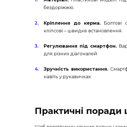
бездоріжжю.
Кріплення до керма.
Болтові с
кліпсові – швидке встановлення.
Регулювання під смартфон.
Вар
для різних діагоналей.
Зручність використання.
Смартф
навіть у рукавичках.
Практичні поради 
Щоб велотримач служив довше і захи