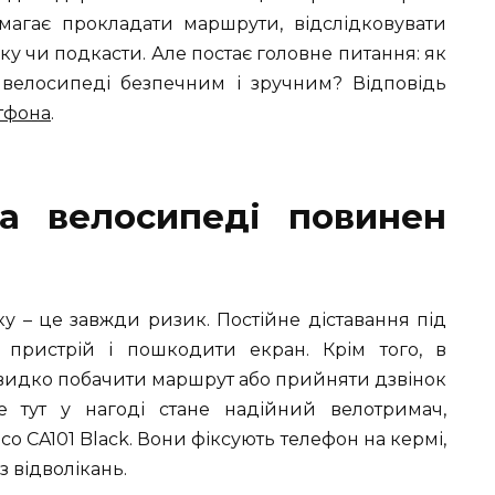
омагає прокладати маршрути, відслідковувати
ику чи подкасти. Але постає головне питання: як
велосипеді безпечним і зручним? Відповідь
тфона
.
а велосипеді повинен
у – це завжди ризик. Постійне діставання під
 пристрій і пошкодити екран. Крім того, в
видко побачити маршрут або прийняти дзвінок
е тут у нагоді стане надійний велотримач,
o CA101 Black. Вони фіксують телефон на кермі,
 відволікань.