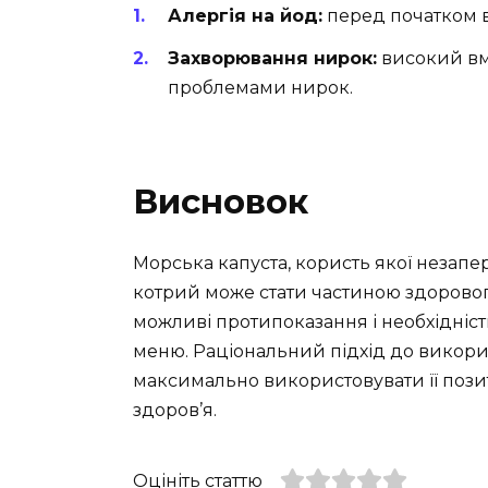
Алергія на йод:
перед початком в
Захворювання нирок:
високий вм
проблемами нирок.
Висновок
Морська капуста, користь якої незап
котрий може стати частиною здоровог
можливі протипоказання і необхідність
меню. Раціональний підхід до викори
максимально використовувати її пози
здоров’я.
Оцініть статтю