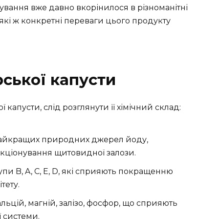
ування вже давно вкорінилося в різноманітні
е які ж конкретні переваги цього продукту
рської капусти
капусти, слід розглянути її хімічний склад:
найкращих природних джерел йоду,
кціонування щитовидної залози.
пи B, A, C, E, D, які сприяють покращенню
тету.
альцій, магній, залізо, фосфор, що сприяють
ї системи.