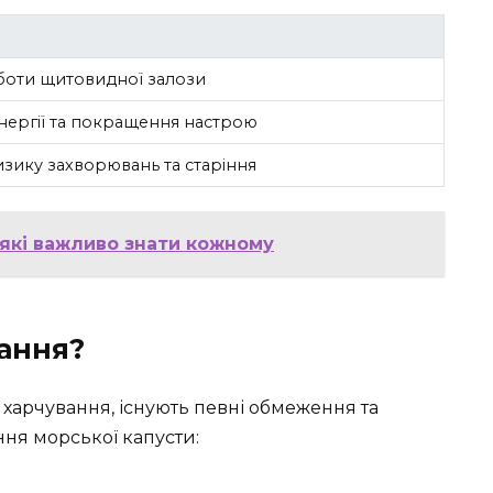
боти щитовидної залози
нергії та покращення настрою
зику захворювань та старіння
о які важливо знати кожному
ання?
 харчування, існують певні обмеження та
ня морської капусти: