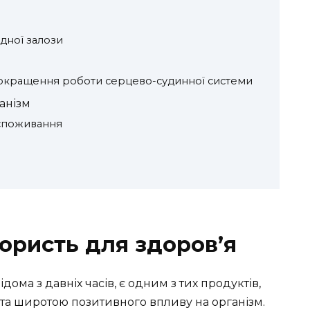
дної залози
окращення роботи серцево-судинної системи
анізм
 споживання
ористь для здоров’я
дома з давніх часів, є одним з тих продуктів,
 та широтою позитивного впливу на організм.