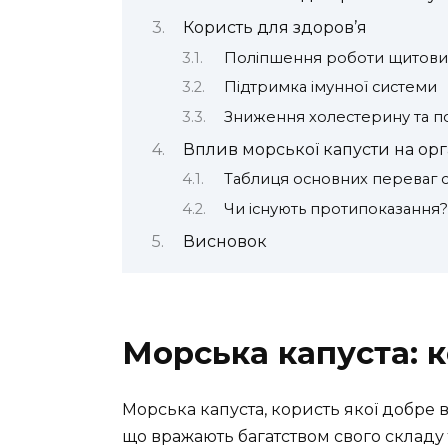
Користь для здоров’я
Поліпшення роботи щитови
Підтримка імунної системи
Зниження холестерину та п
Вплив морської капусти на орг
Таблиця основних переваг
Чи існують протипоказання?
Висновок
Морська капуста: к
Морська капуста, користь якої добре ві
що вражають багатством свого складу