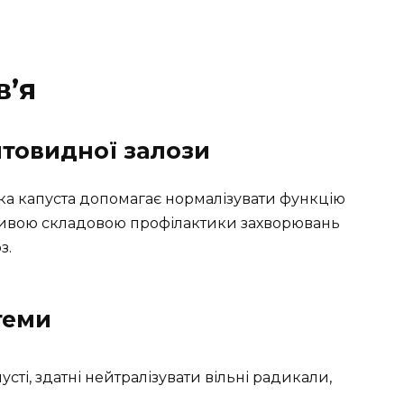
в’я
товидної залози
ка капуста допомагає нормалізувати функцію
ливою складовою профілактики захворювань
з.
теми
сті, здатні нейтралізувати вільні радикали,