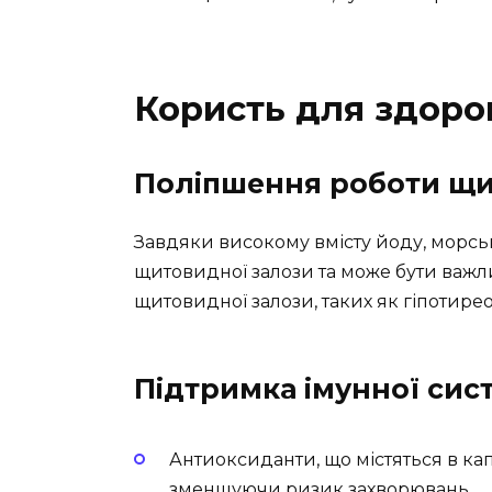
Користь для здоро
Поліпшення роботи щи
Завдяки високому вмісту йоду, морсь
щитовидної залози та може бути важ
щитовидної залози, таких як гіпотирео
Підтримка імунної сис
Антиоксиданти, що містяться в капу
зменшуючи ризик захворювань.