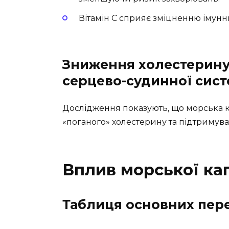
Вітамін С сприяє зміцненню імунн
Зниження холестерину
серцево-судинної сис
Дослідження показують, що морська 
«поганого» холестерину та підтримува
Вплив морської ка
Таблиця основних пер