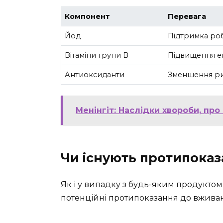
Компонент
Перевага
Йод
Підтримка ро
Вітаміни групи B
Підвищення е
Антиоксиданти
Зменшення ри
Менінгіт: Наслідки хвороби, пр
Чи існують протипоказ
Як і у випадку з будь-яким продуктом
потенційні протипоказання до вживан