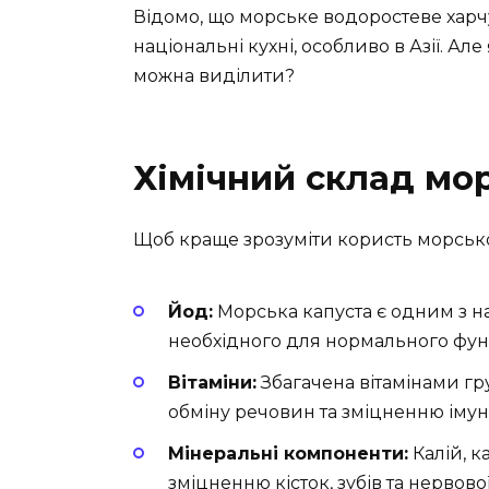
Відомо, що морське водоростеве харч
національні кухні, особливо в Азії. Ал
можна виділити?
Хімічний склад мо
Щоб краще зрозуміти користь морської 
Йод:
Морська капуста є одним з 
необхідного для нормального фун
Вітаміни:
Збагачена вітамінами гру
обміну речовин та зміцненню імуні
Мінеральні компоненти:
Калій, к
зміцненню кісток, зубів та нервово