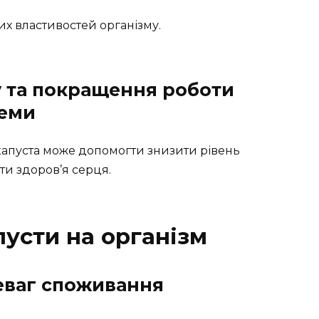
их властивостей організму.
 та покращення роботи
теми
капуста може допомогти знизити рівень
ти здоров’я серця.
пусти на організм
еваг споживання