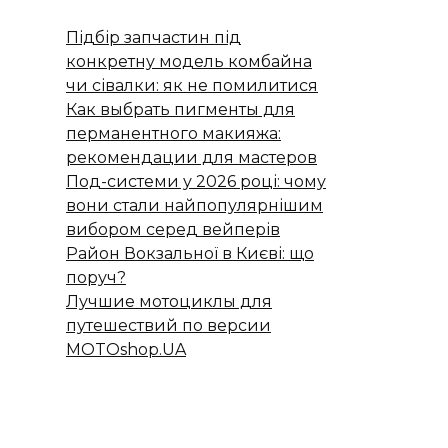
Підбір запчастин під
конкретну модель комбайна
чи сівалки: як не помилитися
Как выбрать пигменты для
перманентного макияжа:
рекомендации для мастеров
Под-системи у 2026 році: чому
вони стали найпопулярнішим
вибором серед вейперів
Район Вокзальної в Києві: що
поруч?
Лучшие мотоциклы для
путешествий по версии
MOTOshop.UA