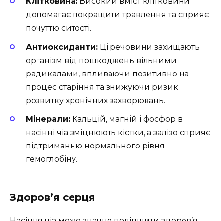
Клітковина:
Високий вміст клітковини
допомагає покращити травлення та сприяє
почуттю ситості.
Антиоксиданти:
Ці речовини захищають
організм від пошкоджень вільними
радикалами, впливаючи позитивно на
процес старіння та знижуючи ризик
розвитку хронічних захворювань.
Мінерали:
Кальцій, магній і фосфор в
насінні чіа зміцнюють кістки, а залізо сприяє
підтриманню нормального рівня
гемоглобіну.
Здоров’я серця
Насіння чіа може значно поліпшити здоров’я