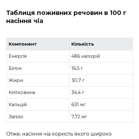
Таблиця поживних речовин в 100 г
насіння чіа
Компонент
Кількість
Енергія
486 калорій
Білок
16,5 г
Жири
30,7 г
Клітковина
34,4 г
Кальцій
631 мг
Залізо
7,72 мг
Отже, насіння чіа користь якого широко