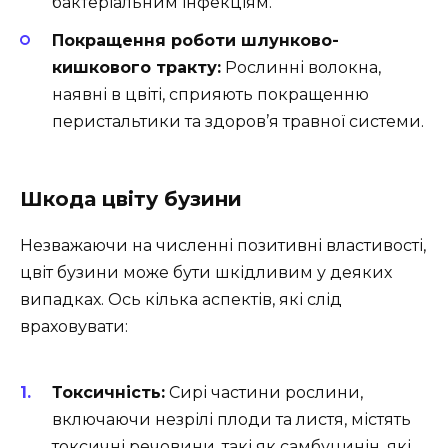
бактеріальним інфекціям.
Покращення роботи шлунково-
кишкового тракту:
Рослинні волокна,
наявні в цвіті, сприяють покращенню
перистальтики та здоров’я травної системи.
Шкода цвіту бузини
Незважаючи на численні позитивні властивості,
цвіт бузини може бути шкідливим у деяких
випадках. Ось кілька аспектів, які слід
враховувати:
Токсичність:
Сирі частини рослини,
включаючи незрілі плоди та листя, містять
токсичні речовини, такі як самбуцинін, які