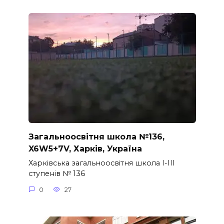
Загальноосвітня школа №136,
X6W5+7V, Харків, Україна
Харківська загальноосвітня школа I-III
ступенів № 136
0
27