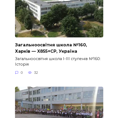
Загальноосвітня школа №160,
Харків — X855+CP, Україна
Загальноосвітня школа I-III ступенів №160:
Історія
0
32