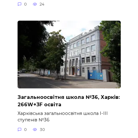
0
24
Загальноосвітня школа №36, Харків:
266W+3F освіта
Харківська загальноосвітня школа I-III
ступенів №36
0
30