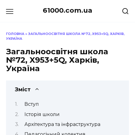
Перейти
61000.com.ua
до
вмісту
ГОЛОВНА
»
ЗАГАЛЬНООСВІТНЯ ШКОЛА №72, X953+5Q, ХАРКІВ,
УКРАЇНА
Загальноосвітня школа
№72, X953+5Q, Харків,
Україна
Зміст
Вступ
Історія школи
Архітектура та інфраструктура
Педагогічний колектив