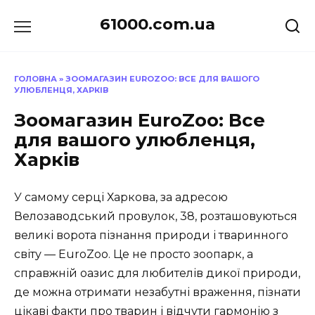
Перейти
61000.com.ua
до
вмісту
ГОЛОВНА
»
ЗООМАГАЗИН EUROZOO: ВСЕ ДЛЯ ВАШОГО
УЛЮБЛЕНЦЯ, ХАРКІВ
Зоомагазин EuroZoo: Все
для вашого улюбленця,
Харків
У самому серці Харкова, за адресою
Велозаводський провулок, 38, розташовуються
великі ворота пізнання природи і тваринного
світу — EuroZoo. Це не просто зоопарк, а
справжній оазис для любителів дикої природи,
де можна отримати незабутні враження, пізнати
цікаві факти про тварин і відчути гармонію з