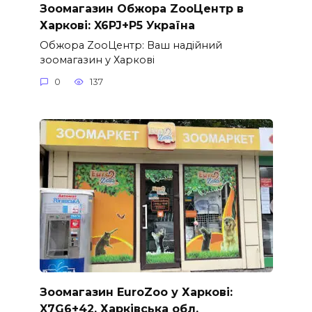
Зоомагазин Обжора ZooЦентр в
Харкові: X6PJ+P5 Україна
Обжора ZooЦентр: Ваш надійний
зоомагазин у Харкові
0
137
Зоомагазин EuroZoo у Харкові:
X7G6+42, Харківська обл.