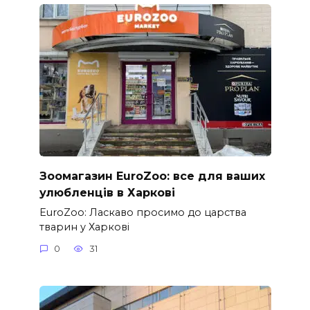
Зоомагазин EuroZoo: все для ваших
улюбленців в Харкові
EuroZoo: Ласкаво просимо до царства
тварин у Харкові
0
31