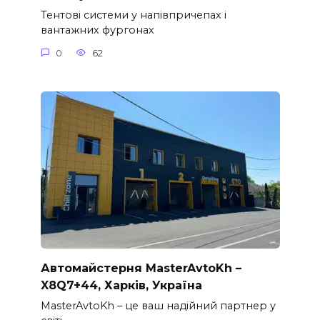
Тентові системи у напівпричепах і
вантажних фургонах
0
62
Автомайстерня MasterAvtoKh –
X8Q7+44, Харків, Україна
MasterAvtoKh – це ваш надійний партнер у