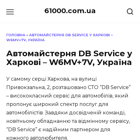
Перейти
61000.com.ua
до
вмісту
ГОЛОВНА
»
АВТОМАЙСТЕРНЯ DB SERVICE У ХАРКОВІ –
W6MV+7V, УКРАЇНА
Автомайстерня DB Service у
Харкові – W6MV+7V, Україна
У самому серці Харкова, на вулиці
Привокзальна, 2, розташовано СТО “DB Service”
– висококласний сервіс для автомобілів, який
пропонує широкий спектр послуг для
автомобілістів. Завдяки досвідченій команді,
новітньому обладнанню та відмінному сервісу,
“DB Service” є надійним партнером для
кожного автолюбителя.