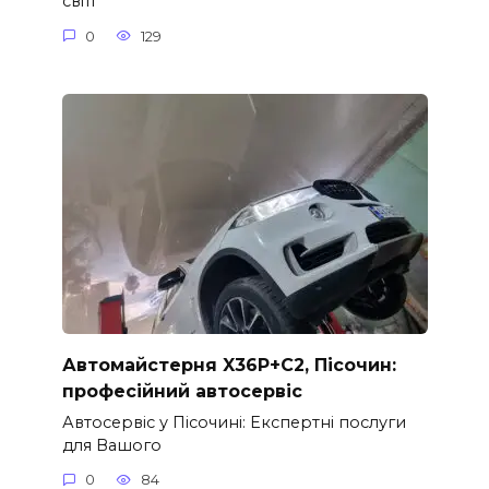
світі
0
129
Автомайстерня X36P+C2, Пісочин:
професійний автосервіс
Автосервіс у Пісочині: Експертні послуги
для Вашого
0
84