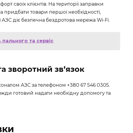
рт своїх клієнтів. На території заправки
а придбати товари першої необхідності,
рії АЗС діє безпечна бездротова мережа Wi-Fi.
 пального та сервіс
та зворотний зв’язок
соналом АЗС за телефоном +380 67 546 0305.
вжди готовий надати необхідну допомогу та
вки