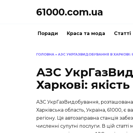
Перейти
61000.com.ua
до
вмісту
Поради
Краса та мода
Статті
ГОЛОВНА
»
АЗС УКРГАЗВИДОБУВАННЯ В ХАРКОВІ: Я
АЗС УкрГазВид
Харкові: якість
АЗС УкрГазВидобування, розташована з
Харківська область, Україна, 61000, є
регіону. Ця автозаправна станція забе
численні супутні послуги. В цій статті