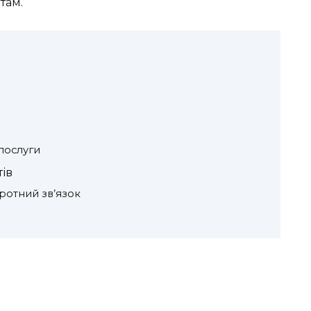
там.
послуги
тів
ротний зв’язок