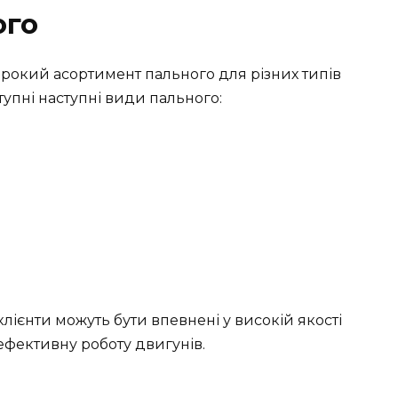
ого
окий асортимент пального для різних типів
тупні наступні види пального:
лієнти можуть бути впевнені у високій якості
 ефективну роботу двигунів.