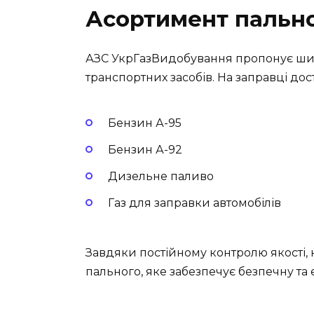
Асортимент пальн
АЗС УкрГазВидобування пропонує шир
транспортних засобів. На заправці дос
Бензин А-95
Бензин А-92
Дизельне паливо
Газ для заправки автомобілів
Завдяки постійному контролю якості, к
пального, яке забезпечує безпечну та