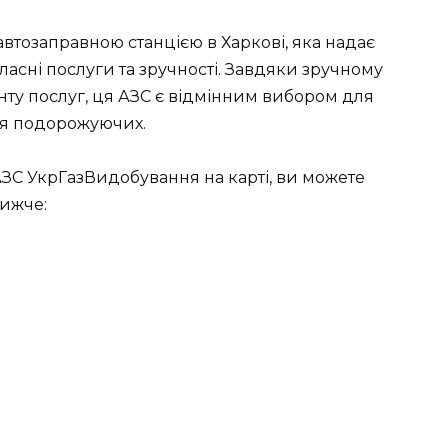
втозаправною станцією в Харкові, яка надає
ласні послуги та зручності. Завдяки зручному
ту послуг, ця АЗС є відмінним вибором для
 для подорожуючих.
ЗС УкрГазВидобування на карті, ви можете
нижче: