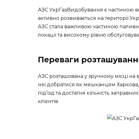
АЗС УкрГазВидобування є частиною ве
активно розвивається на території Укр
АЗС стала важливою частиною паливної
локації та високому рівню обслуговув
Переваги розташуванн
АЗС розташована у зручному місці на 
неї добратися як мешканцям Харкова,
під’їзд та достатня кількість запра
клієнтів.