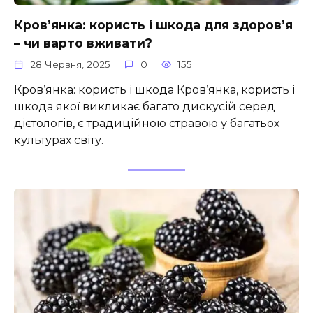
Кров’янка: користь і шкода для здоров’я
– чи варто вживати?
28 Червня, 2025
0
155
Кров’янка: користь і шкода Кров’янка, користь і
шкода якої викликає багато дискусій серед
дієтологів, є традиційною стравою у багатьох
культурах світу.