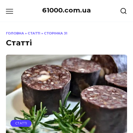
Перейти
61000.com.ua
до
вмісту
ГОЛОВНА
»
СТАТТІ
»
СТОРІНКА 31
Статті
СТАТТІ