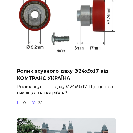
Ролик зсувного даху Ø24x9x17 від
КОМТРАНС УКРАЇНА
Ролик зсувного даху Ø24x9x17: Що це таке
і навіщо він потрібен?
0
25