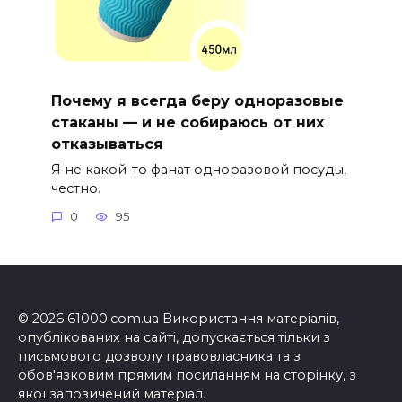
Почему я всегда беру одноразовые
стаканы — и не собираюсь от них
отказываться
Я не какой-то фанат одноразовой посуды,
честно.
0
95
© 2026 61000.com.ua Використання матеріалів,
опублікованих на сайті, допускається тільки з
письмового дозволу правовласника та з
обов'язковим прямим посиланням на сторінку, з
якої запозичений матеріал.