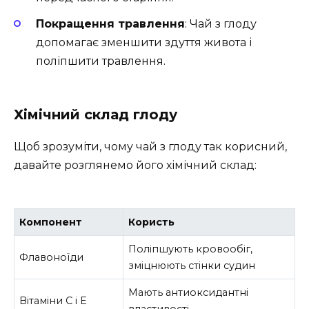
Покращення травлення
: Чай з глоду
допомагає зменшити здуття живота і
поліпшити травлення.
Хімічний склад глоду
Щоб зрозуміти, чому чай з глоду так корисний,
давайте розглянемо його хімічний склад:
Компонент
Користь
Поліпшують кровообіг,
Флавоноїди
зміцнюють стінки судин
Мають антиоксидантні
Вітаміни C і E
властивості