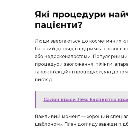
Які процедури най
пацієнти?
Люди звертаються до косметичних клін
базовий догляд і підтримка свіжості 
або недосконалостями. Популярними 
процедури зволоження, пілінги, апар
також ін’єкційні процедури, які допо
вигляд.
Салон краси Лея: Експертна кра
Важливий момент — хороший спеціалі
шаблоном». План догляду завжди підб