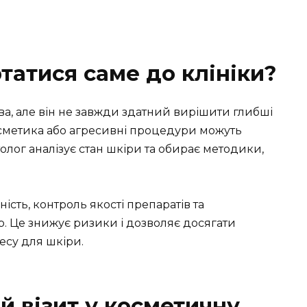
татися саме до клініки?
а, але він не завжди здатний вирішити глибші
сметика або агресивні процедури можуть
толог аналізує стан шкіри та обирає методики,
сть, контроль якості препаратів та
. Це знижує ризики і дозволяє досягати
ресу для шкіри.
й візит у косметичну