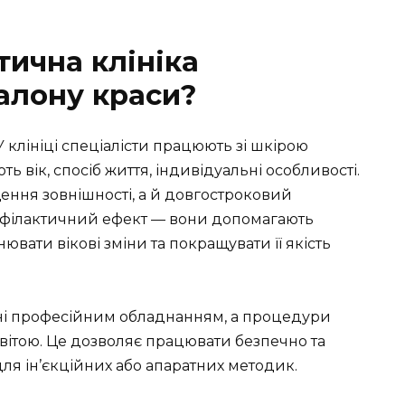
тична клініка
салону краси?
 У клініці спеціалісти працюють зі шкірою
ть вік, спосіб життя, індивідуальні особливості.
ення зовнішності, а й довгостроковий
рофілактичний ефект — вони допомагають
ювати вікові зміни та покращувати її якість
щені професійним обладнанням, а процедури
вітою. Це дозволяє працювати безпечно та
ля ін’єкційних або апаратних методик.