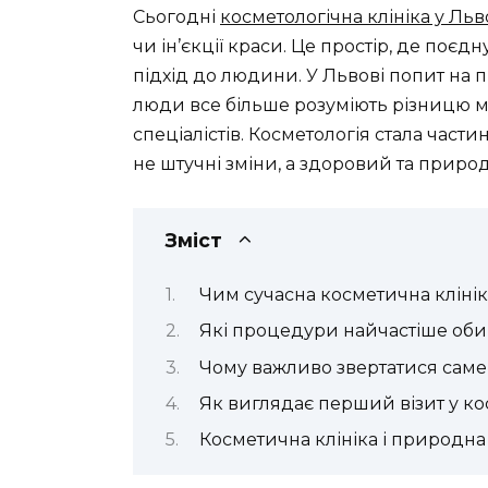
Сьогодні
косметологічна клініка у Льв
чи ін’єкції краси. Це простір, де поє
підхід до людини. У Львові попит на 
люди все більше розуміють різницю 
спеціалістів. Косметологія стала части
не штучні зміни, а здоровий та приро
Зміст
Чим сучасна косметична клінік
Які процедури найчастіше оби
Чому важливо звертатися саме 
Як виглядає перший візит у ко
Косметична клініка і природна