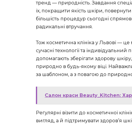
тренд — природність. Завдання спеціа
їх, покращити якість шкіри, повернути
більшість процедур сьогодні спрямова
радикальні втручання.
Тож косметична клініка у Львові — це
сучасні технології та індивідуальний 
допомагають зберігати здорову шкіру,
природно в будь-якому віці. Найважли
за шаблоном, а з повагою до природн
Салон краси Beauty_Kitchen: Хар
Регулярні візити до косметичної клі
вигляд, а й підтримувати здоров’я шк