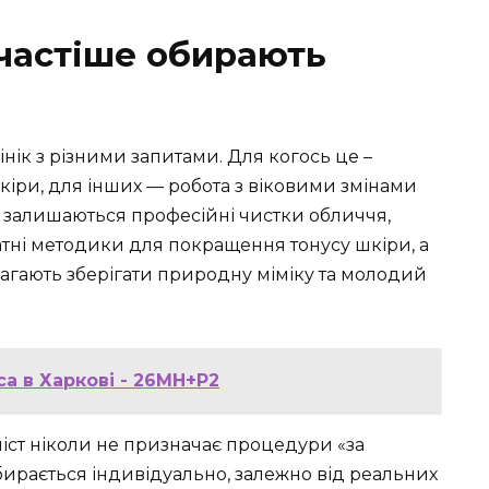
частіше обирають
ік з різними запитами. Для когось це –
шкіри, для інших — робота з віковими змінами
залишаються професійні чистки обличчя,
атні методики для покращення тонусу шкіри, а
магають зберігати природну міміку та молодий
са в Харкові - 26MH+P2
ст ніколи не призначає процедури «за
ирається індивідуально, залежно від реальних