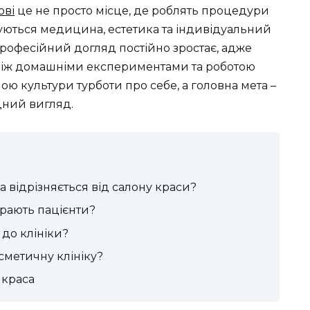
ові
це не просто місце, де роблять процедури
днуються медицина, естетика та індивідуальний
професійний догляд постійно зростає, адже
між домашніми експериментами та роботою
ною культури турботи про себе, а головна мета –
дний вигляд.
а відрізняється від салону краси?
рають пацієнти?
до клініки?
сметичну клініку?
 краса