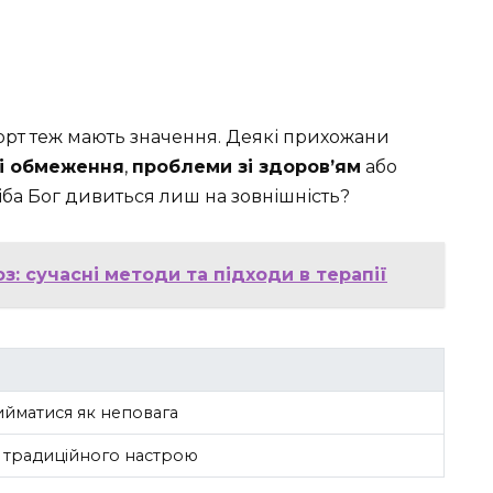
орт теж мають значення. Деякі прихожани
ві обмеження
,
проблеми зі здоров’ям
або
хіба Бог дивиться лиш на зовнішність?
: сучасні методи та підходи в терапії
йматися як неповага
ь традиційного настрою