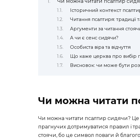
Чи можна читати псалтир сид
Історичний контекст псалти
Читання псалтиря: традиції 
Аргументи за читання стояч
А чи є сенс сидячи?
Особиста віра та відчуття
Що каже церква про вибір п
Висновок: чи може бути ро
Чи можна читати п
Чи можна читати псалтир сидячи? Це 
прагнучих дотримуватися правил і тр
стоячи, бо це символ поваги й благого