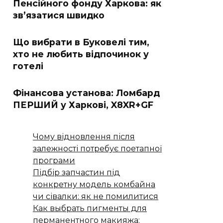
Пенсійного фонду Харкова: як
зв’язатися швидко
Що вибрати в Буковелі тим,
хто не любить відпочинок у
готелі
Фінансова установа: Ломбард
ПЕРШИЙ у Харкові, X8XR+GF
Чому відновлення після
залежності потребує поетапної
програми
Підбір запчастин під
конкретну модель комбайна
чи сівалки: як не помилитися
Как выбрать пигменты для
перманентного макияжа: