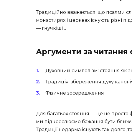
Традиційно вважається, що псалми слі
монастирях і церквах існують різні пі
— гнучкіші…
Аргументи за читання 
Духовний символізм: стояння як з
Традиція: збереження духу канон
Фізичне зосередження
Для багатьох стояння — це не просто ф
ми підкреслюємо бажання бути ближче
Традиції недарма існують так довго, т