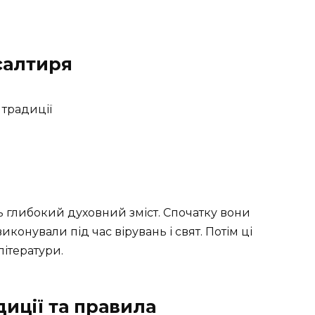
салтиря
 традиції
ть глибокий духовний зміст. Спочатку вони
иконували під час вірувань і свят. Потім ці
літератури.
иції та правила