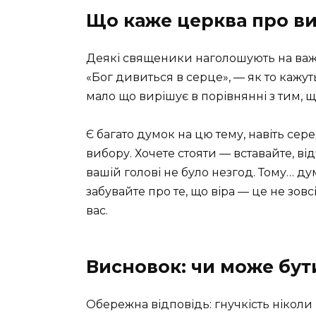
Що каже церква про ви
Деякі священики наголошують на важл
«Бог дивиться в серце», — як то кажу
мало що вирішує в порівнянні з тим, щ
Є багато думок на цю тему, навіть сер
вибору. Хочете стояти — вставайте, ві
вашій голові не було незгод. Тому… дум
забувайте про те, що віра — це не зовс
вас.
Висновок: чи може бут
Обережна відповідь: гнучкість ніколи 