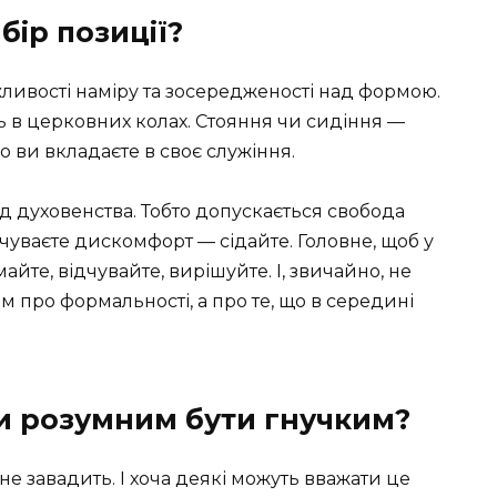
бір позиції?
ивості наміру та зосередженості над формою.
ть в церковних колах. Стояння чи сидіння —
о ви вкладаєте в своє служіння.
ед духовенства. Тобто допускається свобода
дчуваєте дискомфорт — сідайте. Головне, щоб у
айте, відчувайте, вирішуйте. І, звичайно, не
ім про формальності, а про те, що в середині
и розумним бути гнучким?
не завадить. І хоча деякі можуть вважати це