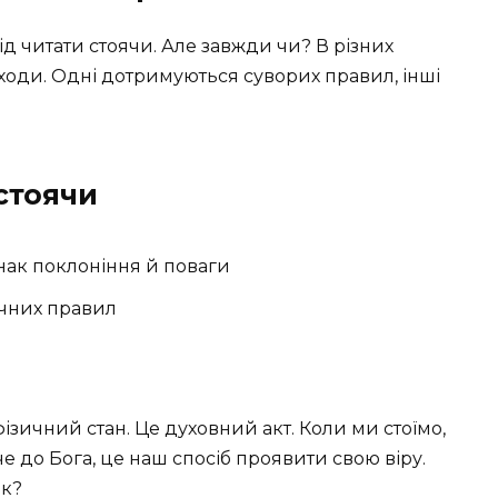
д читати стоячи. Але завжди чи? В різних
дходи. Одні дотримуються суворих правил, інші
стоячи
нак поклоніння й поваги
ічних правил
ізичний стан. Це духовний акт. Коли ми стоїмо,
 до Бога, це наш спосіб проявити свою віру.
ак?