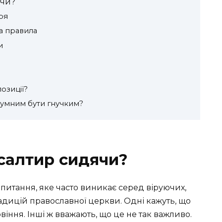
ячи?
ря
та правила
и
озиції?
зумним бути гнучким?
салтир сидячи?
питання, яке часто виникає серед віруючих,
адицій православної церкви. Одні кажуть, що
віння. Інші ж вважають, що це не так важливо.