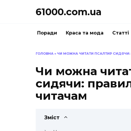
Перейти
61000.com.ua
до
вмісту
Поради
Краса та мода
Статті
ГОЛОВНА
»
ЧИ МОЖНА ЧИТАТИ ПСАЛТИР СИДЯЧИ:
Чи можна чита
сидячи: правил
читачам
Зміст