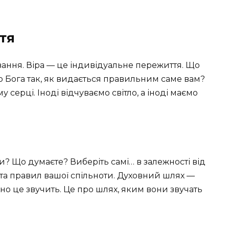
ття
ування. Віра — це індивідуальне пережиття. Що
о Бога так, як видається правильним саме вам?
 серці. Іноді відчуваємо світло, а іноді маємо
? Що думаєте? Виберіть самі… в залежності від
 та правил вашої спільноти. Духовний шлях —
но це звучить. Це про шлях, яким вони звучать