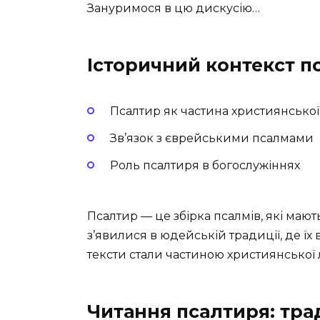
Зануримося в цю дискусію…
Історичний контекст п
Псалтир як частина християнської
Зв’язок з єврейськими псалмами
Роль псалтиря в богослужіннях
Псалтир — це збірка псалмів, які маю
з’явилися в юдейській традиції, де їх в
тексти стали частиною християнської 
Читання псалтиря: трад