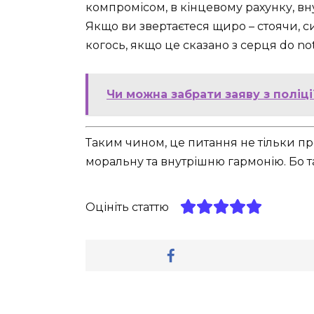
компромісом, в кінцевому рахунку, вну
Якщо ви звертаєтеся щиро – стоячи, си
когось, якщо це сказано з серця do not
Чи можна забрати заяву з поліці
Таким чином, це питання не тільки про
моральну та внутрішню гармонію. Бо т
Оцініть статтю