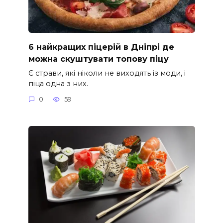
6 найкращих піцерій в Дніпрі де
можна скуштувати топову піцу
Є страви, які ніколи не виходять із моди, і
піца одна з них.
0
59