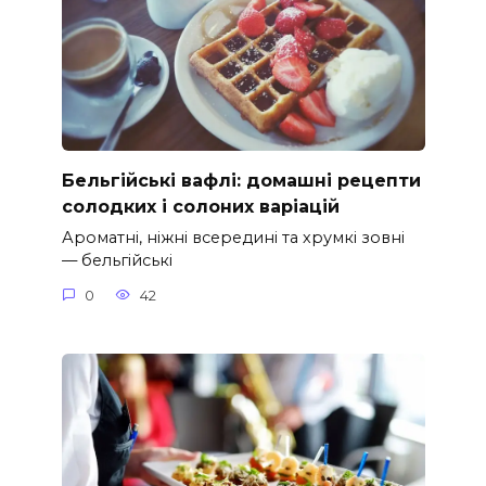
Бельгійські вафлі: домашні рецепти
солодких і солоних варіацій
Ароматні, ніжні всередині та хрумкі зовні
— бельгійські
0
42