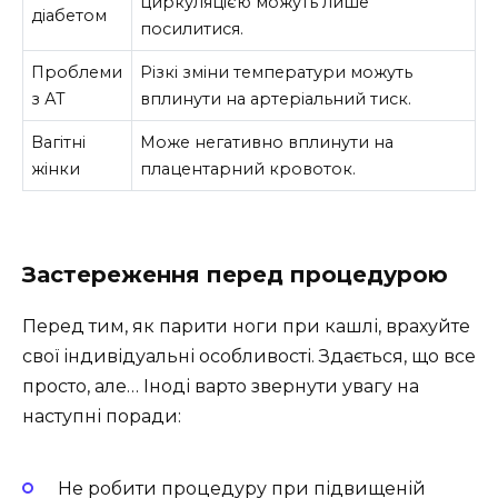
циркуляцією можуть лише
діабетом
посилитися.
Проблеми
Різкі зміни температури можуть
з АТ
вплинути на артеріальний тиск.
Вагітні
Може негативно вплинути на
жінки
плацентарний кровоток.
Застереження перед процедурою
Перед тим, як парити ноги при кашлі, врахуйте
свої індивідуальні особливості. Здається, що все
просто, але… Іноді варто звернути увагу на
наступні поради:
Не робити процедуру при підвищеній