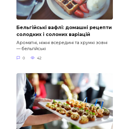
Бельгійські вафлі: домашні рецепти
солодких і солоних варіацій
Ароматні, ніжні всередині та хрумкі зовні
— бельгійські
0
42