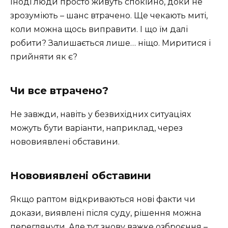
Іноді люди просто живуть спокійно, доки не
зрозуміють – шанс втрачено. Ще чекають миті,
коли можна щось виправити. І що їм далі
робити? Залишається лише… ніщо. Миритися і
прийняти як є?
Чи все втрачено?
Не завжди, навіть у безвихідних ситуаціях
можуть бути варіанти, наприклад, через
нововиявлені обставини.
Нововиявлені обставини
Якщо раптом відкриваються нові факти чи
докази, виявлені після суду, рішення можна
переглянути. Але тут знову важке озброєння –