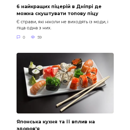
6 найкращих піцерій в Дніпрі де
можна скуштувати топову піцу
Є страви, які ніколи не виходять із моди, і
піца одна з них.
0
59
Японська кухня та її вплив на
здоров’я