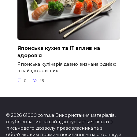
Японська кухня та її вплив на
здоров’я
Японська кулінарія давно визнана однією
з найздоровіших
0
49
© 2026 61000.com.ua Використання матеріалів,
опублікованих на сайті, допускається тільки з
письмового дозволу правовласника та з
обов'язковим прямим посиланням на сторінку, з