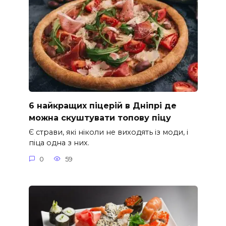
6 найкращих піцерій в Дніпрі де
можна скуштувати топову піцу
Є страви, які ніколи не виходять із моди, і
піца одна з них.
0
59