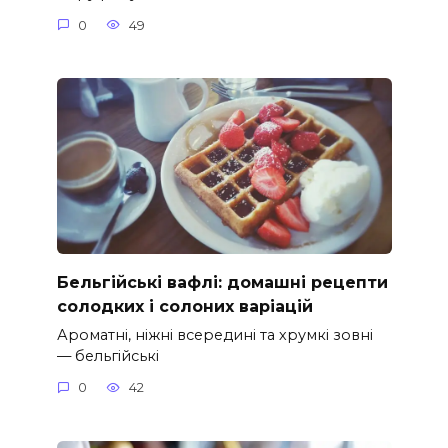
0
49
Бельгійські вафлі: домашні рецепти
солодких і солоних варіацій
Ароматні, ніжні всередині та хрумкі зовні
— бельгійські
0
42