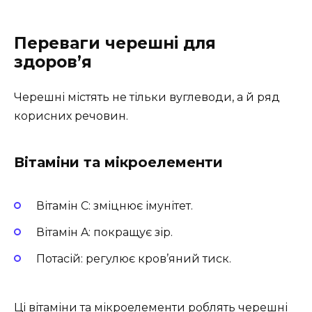
Переваги черешні для
здоров’я
Черешні містять не тільки вуглеводи, а й ряд
корисних речовин.
Вітаміни та мікроелементи
Вітамін C: зміцнює імунітет.
Вітамін A: покращує зір.
Потасій: регулює кров’яний тиск.
Ці вітаміни та мікроелементи роблять черешні