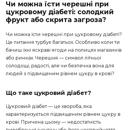
Чи можна їсти черешні при
цукровому діабеті: солодкий
фрукт або скрита загроза?
Чи можна їсти черешні при цукровому діабеті?
Це питання турбує багатьох. Особливо коли ти
бачиш їхні яскраві ягоди на полицях магазинів
або ринках. Черешня — символ літньої
солодощі, радості, але чи безпечна вона для
людей з підвищеним рівнем цукру в крові?
Що таке цукровий діабет?
Цукровий діабет — це хвороба, яка
характеризується підвищеним рівнем цукру в
крові. Причина цьому — недостатність
вироблення інсуліну або його несприйняття