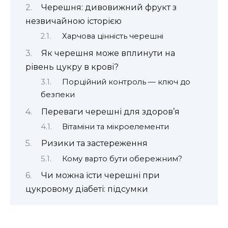
Черешня: дивовижний фрукт з
незвичайною історією
Харчова цінність черешні
Як черешня може вплинути на
рівень цукру в крові?
Порційний контроль — ключ до
безпеки
Переваги черешні для здоров’я
Вітаміни та мікроелементи
Ризики та застереження
Кому варто бути обережним?
Чи можна їсти черешні при
цукровому діабеті: підсумки