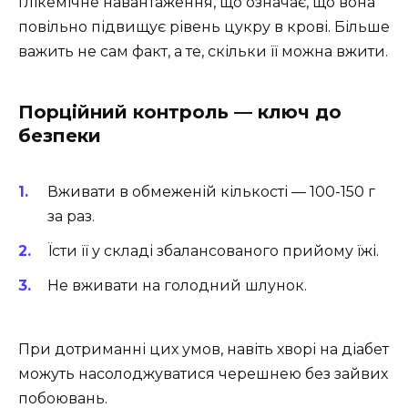
глікемічне навантаження, що означає, що вона
повільно підвищує рівень цукру в крові. Більше
важить не сам факт, а те, скільки її можна вжити.
Порційний контроль — ключ до
безпеки
Вживати в обмеженій кількості — 100-150 г
за раз.
Їсти її у складі збалансованого прийому їжі.
Не вживати на голодний шлунок.
При дотриманні цих умов, навіть хворі на діабет
можуть насолоджуватися черешнею без зайвих
побоювань.