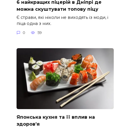
6 найкращих піцерій в Дніпрі де
можна скуштувати топову піцу
Є страви, які ніколи не виходять із моди, і
піца одна з них.
0
59
Японська кухня та її вплив на
здоров’я