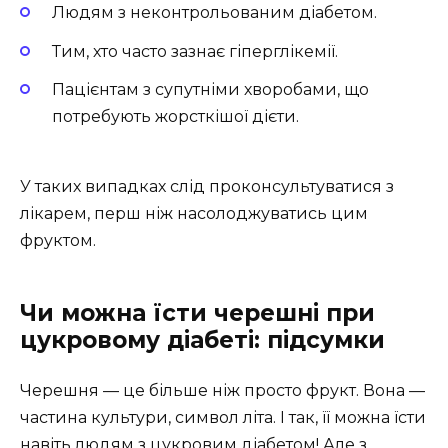
Людям з неконтрольованим діабетом.
Тим, хто часто зазнає гіперглікемії.
Пацієнтам з супутніми хворобами, що
потребують жорсткішої дієти.
У таких випадках слід проконсультуватися з
лікарем, перш ніж насолоджуватись цим
фруктом.
Чи можна їсти черешні при
цукровому діабеті: підсумки
Черешня — це більше ніж просто фрукт. Вона —
частина культури, символ літа. І так, її можна їсти
навіть людям з цукровим діабетом! Але з