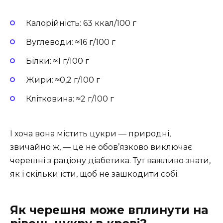
Калорійність: 63 ккал/100 г
Вуглеводи: ≈16 г/100 г
Білки: ≈1 г/100 г
Жири: ≈0,2 г/100 г
Клітковина: ≈2 г/100 г
І хоча вона містить цукри — природні,
звичайно ж, — це не обов’язково виключає
черешні з раціону діабетика. Тут важливо знати,
як і скільки їсти, щоб не зашкодити собі.
Як черешня може вплинути на