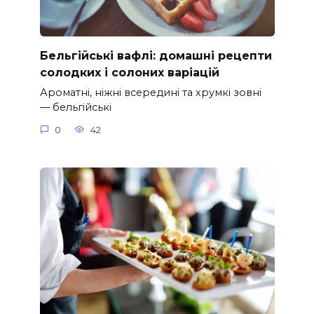
Бельгійські вафлі: домашні рецепти
солодких і солоних варіацій
Ароматні, ніжні всередині та хрумкі зовні
— бельгійські
0
42