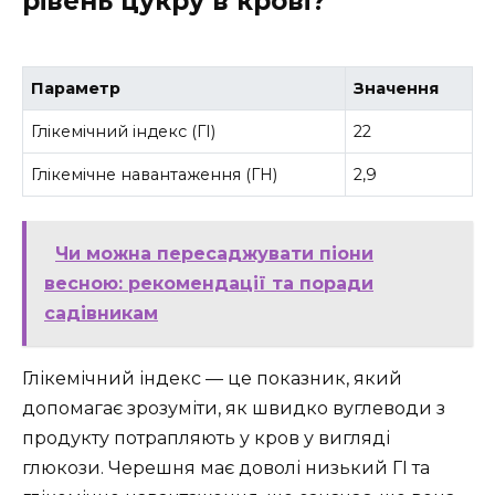
рівень цукру в крові?
Параметр
Значення
Глікемічний індекс (ГІ)
22
Глікемічне навантаження (ГН)
2,9
Чи можна пересаджувати піони
весною: рекомендації та поради
садівникам
Глікемічний індекс — це показник, який
допомагає зрозуміти, як швидко вуглеводи з
продукту потрапляють у кров у вигляді
глюкози. Черешня має доволі низький ГІ та