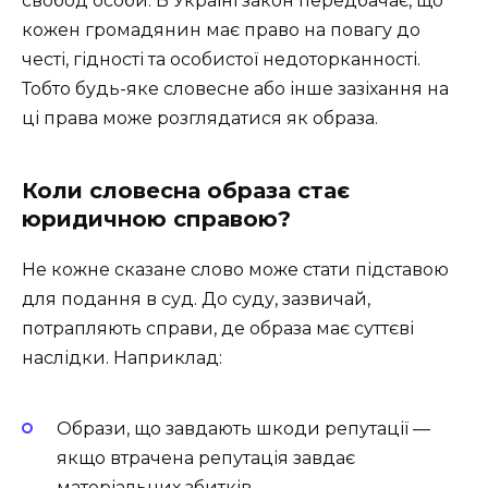
свобод особи. В Україні закон передбачає, що
кожен громадянин має право на повагу до
честі, гідності та особистої недоторканності.
Тобто будь-яке словесне або інше зазіхання на
ці права може розглядатися як образа.
Коли словесна образа стає
юридичною справою?
Не кожне сказане слово може стати підставою
для подання в суд. До суду, зазвичай,
потрапляють справи, де образа має суттєві
наслідки. Наприклад:
Образи, що завдають шкоди репутації —
якщо втрачена репутація завдає
матеріальних збитків.