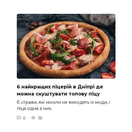
6 найкращих піцерій в Дніпрі де
можна скуштувати топову піцу
Є страви, які ніколи не виходять із моди, і
піца одна з них.
0
59