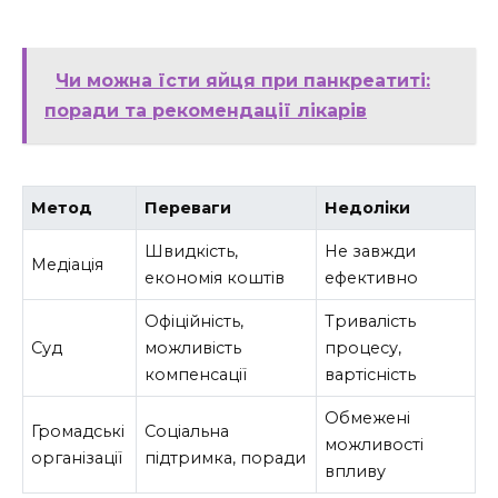
Чи можна їсти яйця при панкреатиті:
поради та рекомендації лікарів
Метод
Переваги
Недоліки
Швидкість,
Не завжди
Медіація
економія коштів
ефективно
Офіційність,
Тривалість
Суд
можливість
процесу,
компенсації
вартісність
Обмежені
Громадські
Соціальна
можливості
організації
підтримка, поради
впливу