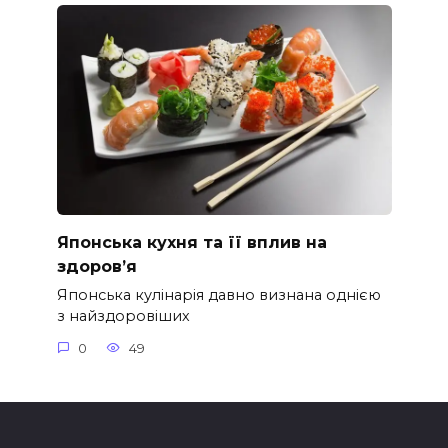
Японська кухня та її вплив на
здоров’я
Японська кулінарія давно визнана однією
з найздоровіших
0
49