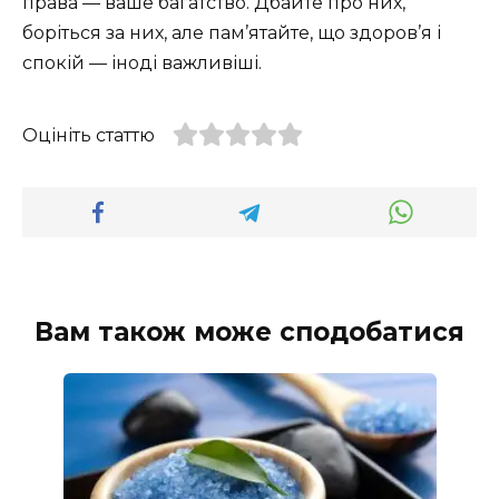
права — ваше багатство. Дбайте про них,
боріться за них, але пам’ятайте, що здоров’я і
спокій — іноді важливіші.
Оцініть статтю
Вам також може сподобатися