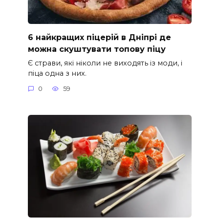
6 найкращих піцерій в Дніпрі де
можна скуштувати топову піцу
Є страви, які ніколи не виходять із моди, і
піца одна з них.
0
59