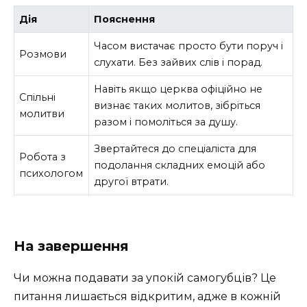
Дія
Пояснення
Часом вистачає просто бути поруч і
Розмови
слухати. Без зайвих слів і порад.
Навіть якщо церква офіційно не
Спільні
визнає таких молитов, зібріться
молитви
разом і помоліться за душу.
Звертайтеся до спеціаліста для
Робота з
подолання складних емоцій або
психологом
другої втрати.
На завершення
Чи можна подавати за упокій самогубців? Це
питання лишається відкритим, адже в кожній