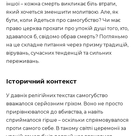
іншої – кожна смерть викликає біль втрати,
який хочеться зменшити молитвою. Але, як
бути, коли йдеться про самогубство? Чи має
право церква прохати про упокій душі того, хто,
здавалося б, свідомо обрав смерть? Погляньмо
на це складне питання через призму традицій,
вірувань, сучасних тенденцій та сильних
переживань.
Історичний контекст
У давніх релігійних текстах самогубство
вважалося серйозним гріхом. Воно не просто
прирівнювалося до вбивства, а навіть
сприймалося гірше – оскільки спрямовувалося
проти самого себе. В такому світлі церемонії за