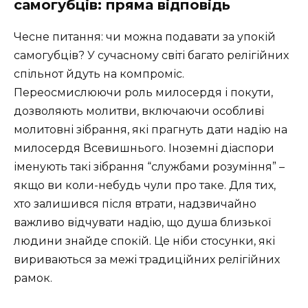
самогубців: пряма відповідь
Чесне питання: чи можна подавати за упокій
самогубців? У сучасному світі багато релігійних
спільнот йдуть на компроміс.
Переосмислюючи роль милосердя і покути,
дозволяють молитви, включаючи особливі
молитовні зібрання, які прагнуть дати надію на
милосердя Всевишнього. Іноземні діаспори
іменують такі зібрання “службами розуміння” –
якщо ви коли-небудь чули про таке. Для тих,
хто залишився після втрати, надзвичайно
важливо відчувати надію, що душа близької
людини знайде спокій. Це ніби стосунки, які
вириваються за межі традиційних релігійних
рамок.