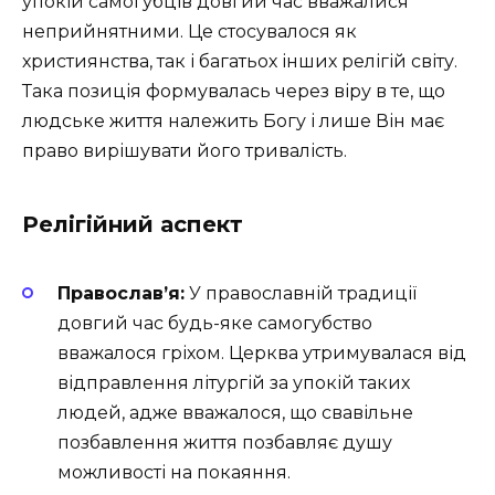
упокій самогубців довгий час вважалися
неприйнятними. Це стосувалося як
християнства, так і багатьох інших релігій світу.
Така позиція формувалась через віру в те, що
людське життя належить Богу і лише Він має
право вирішувати його тривалість.
Релігійний аспект
Православ’я:
У православній традиції
довгий час будь-яке самогубство
вважалося гріхом. Церква утримувалася від
відправлення літургій за упокій таких
людей, адже вважалося, що свавільне
позбавлення життя позбавляє душу
можливості на покаяння.