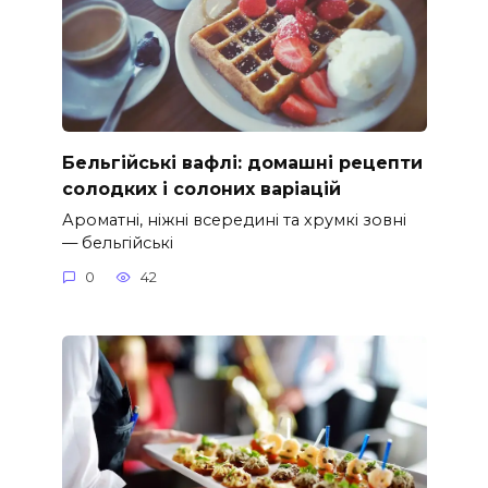
Бельгійські вафлі: домашні рецепти
солодких і солоних варіацій
Ароматні, ніжні всередині та хрумкі зовні
— бельгійські
0
42