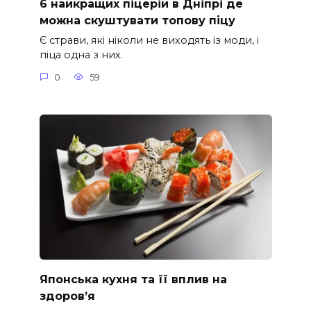
6 найкращих піцерій в Дніпрі де
можна скуштувати топову піцу
Є страви, які ніколи не виходять із моди, і
піца одна з них.
0
59
Японська кухня та її вплив на
здоров’я