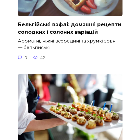
Бельгійські вафлі: домашні рецепти
солодких і солоних варіацій
Ароматні, ніжні всередині та хрумкі зовні
— бельгійські
0
42