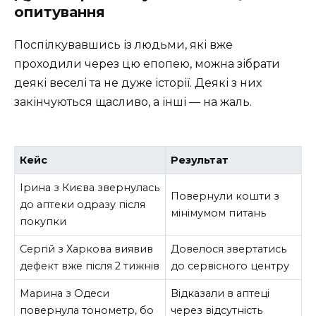
опитування
Поспілкувавшись із людьми, які вже
проходили через цю епопею, можна зібрати
деякі веселі та не дуже історії. Деякі з них
закінчуються щасливо, а інші — на жаль.
Кейс
Результат
Ірина з Києва звернулась
Повернули кошти з
до аптеки одразу після
мінімумом питань
покупки
Сергій з Харкова виявив
Довелося звертатись
дефект вже після 2 тижнів
до сервісного центру
Марина з Одеси
Відказали в аптеці
повернула тонометр, бо
через відсутність