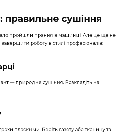
: правильне сушіння
вдало пройшли прання в машинці. Але це ще не
ь завершити роботу в стилі професіоналів:
арці
іант — природне сушіння. Розкладіть на
у
рохи пласкими. Беріть газету або тканину та