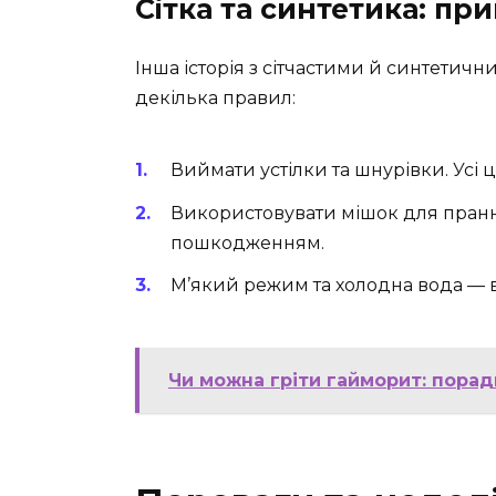
Сітка та синтетика: пр
Інша історія з сітчастими й синтетични
декілька правил:
Виймати устілки та шнурівки. Усі 
Використовувати мішок для пранн
пошкодженням.
М’який режим та холодна вода — ваш
Чи можна гріти гайморит: порад