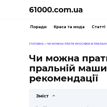
Перейти
61000.com.ua
до
вмісту
Поради
Краса та мода
Статті
ГОЛОВНА
»
ЧИ МОЖНА ПРАТИ КРОСІВКИ В ПРАЛЬН
Чи можна прат
пральній машин
рекомендації
Зміст