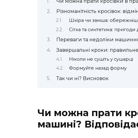
Чи можна прати кросівки в пр
Різноманітність кросівок: відмі
Шкіра чи замша: обережні
Сітка та синтетика: пригоди
Переваги та недоліки машинн
Завершальні кроки: правильне
Ніколи не сушіть у сушарці
Формуйте назад форму
Так чи ні? Висновок
Чи можна прати кр
машині? Відповіда