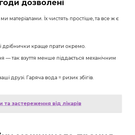
игоди дозволені
ми матеріалами. Їх чистять простіше, та все ж є
ці дрібнички краще прати окремо.
я — так взуття менше піддається механічним
і друзі. Гаряча вода = ризик збігів.
и та застереження від лікарів