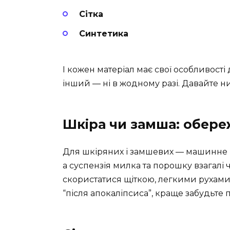
Сітка
Синтетика
І кожен матеріал має свої особливост
інший — ні в жодному разі. Давайте н
Шкіра чи замша: обер
Для шкіряних і замшевих — машинне пр
а суспензія милка та порошку взагалі
скористатися щіткою, легкими рухами
“після апокаліпсиса”, краще забудьте