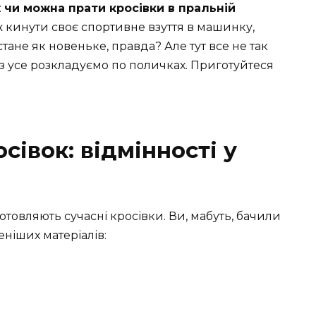
:
чи можна прати кросівки в пральній
ж кинути своє спортивне взуття в машинку,
стане як новеньке, правда? Але тут все не так
аз усе розкладуємо по поличках. Приготуйтеся
сівок: відмінності у
отовляють сучасні кросівки. Ви, мабуть, бачили
еніших матеріалів: