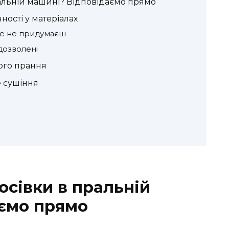
альній машині? Відповідаємо прямо
нності у матеріалах
ше не придумаєш
 дозволені
ого прання
 сушіння
осівки в пральній
ємо прямо