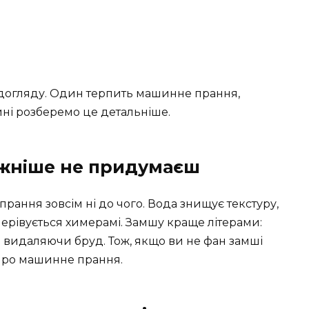
і догляду. Один терпить машинне прання,
ині розберемо це детальніше.
ежніше не придумаєш
ання зовсім ні до чого. Вода знищує текстуру,
 черівується химерамі. Замшу краще літерами:
 видаляючи бруд. Тож, якщо ви не фан замші
 про машинне прання.