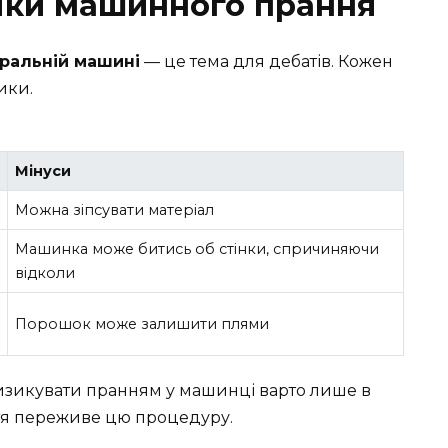
іки машинного прання
пральній машині
— це тема для дебатів. Кожен
ики.
Мінуси
Можна зіпсувати матеріал
Машинка може битись об стінки, спричиняючи
відколи
Порошок може залишити плями
изикувати пранням у машинці варто лише в
ття переживе цю процедуру.