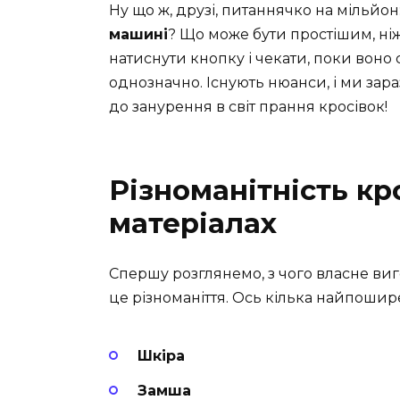
Ну що ж, друзі, питаннячко на мільйон
машині
? Що може бути простішим, ні
натиснути кнопку і чекати, поки воно 
однозначно. Існують нюанси, і ми зар
до занурення в світ прання кросівок!
Різноманітність кро
матеріалах
Спершу розглянемо, з чого власне виг
це різноманіття. Ось кілька найпошир
Шкіра
Замша