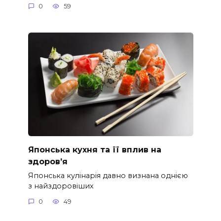
0
59
Японська кухня та її вплив на
здоров’я
Японська кулінарія давно визнана однією
з найздоровіших
0
49