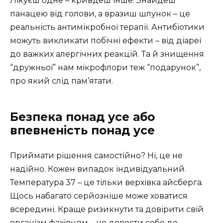
Лікуєш одне – кривдеш інше. Знайдеш
панацею від голови, а вразиш шлунок – це
реальність антимікробної терапії. Антибіотики
можуть викликати побічні ефекти – від діареї
до важких алергічних реакцій. Та й знищення
“дружньої” нам мікрофлори теж “подарунок”,
про який слід пам’ятати.
Безпека понад усе або
впевненість понад усе
Приймати рішення самостійно? Ні, це не
надійно. Кожен випадок індивідуальний.
Температура 37 – це тільки верхівка айсберга.
Щось набагато серйозніше може ховатися
всередині. Краще ризикнути та довірити свій
організм фахівцям – не довести себе до