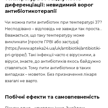
диференціації: невидимий ворог
антибіотикотерапії
Чи можна пити антибіотик при температурі 37?
Несподівано – відповідь не завжди так проста…
Вважається, що таку температуру може
викликати [просте ГРВІ або застуда]
(https://www.apteka24.ua/uk/antibiotiki/antibiotiki-
pri-grippe/). Такі інфекції часто є вірусними, а
віруси, знаєте, до антибіотиків якось байдужно
ставляться. Тому пити антибіотики в таких
випадках – моветон. Без призначення лікаря
взагалі не варто.
Побічні ефекти та самовпевненість