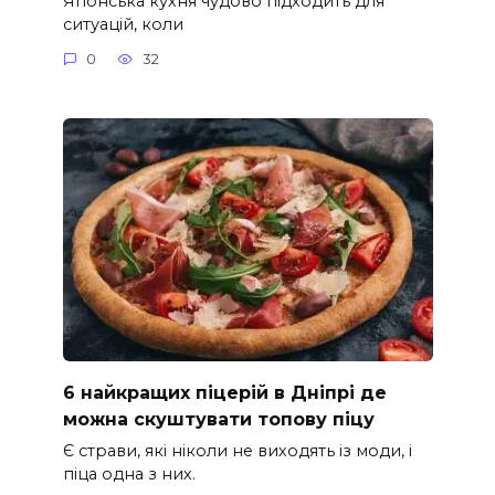
Японська кухня чудово підходить для
ситуацій, коли
0
32
6 найкращих піцерій в Дніпрі де
можна скуштувати топову піцу
Є страви, які ніколи не виходять із моди, і
піца одна з них.