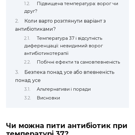
Підвищена температура: ворог чи
друг?
Коли варто розглянути варіант з
антибіотиками?
Температура 37 і відсутність
диференціації: невидимий ворог
антибіотикотерапії
Побічні ефекти та самовпевненість
Безпека понад усе або впевненість
понад усе
Альтернативи і поради
Висновки
Чи можна пити антибіотик при
температурі 37?