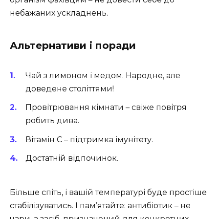
небажаних ускладнень.
Альтернативи і поради
Чай з лимоном і медом. Народне, але
доведене століттями!
Провітрювання кімнати – свіже повітря
робить дива.
Вітамін C – підтримка імунітету.
Достатній відпочинок.
Більше спіть, і вашій температурі буде простіше
стабілізуватись. І пам’ятайте: антибіотик – не
чари, а засіб, призначений для конкретних