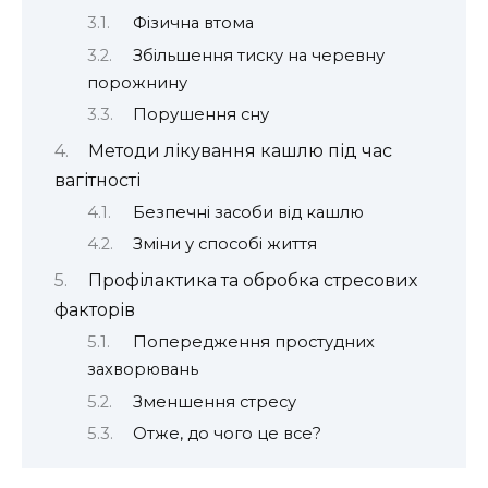
Фізична втома
Збільшення тиску на черевну
порожнину
Порушення сну
Методи лікування кашлю під час
вагітності
Безпечні засоби від кашлю
Зміни у способі життя
Профілактика та обробка стресових
факторів
Попередження простудних
захворювань
Зменшення стресу
Отже, до чого це все?