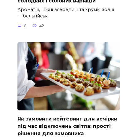
солодких і солоних варіацій
Ароматні, ніжні всередині та хрумкі зовні
— бельгійські
0
42
Як замовити кейтеринг для вечірки
під час відключень світла: прості
рішення для замовника