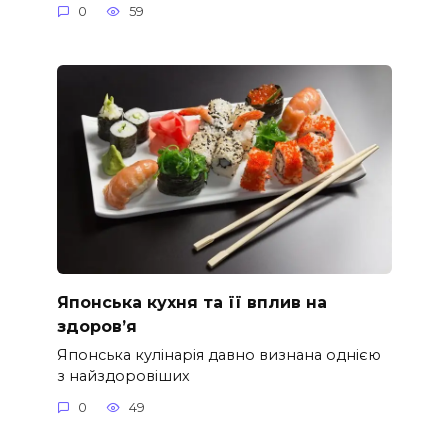
0
59
Японська кухня та її вплив на
здоров’я
Японська кулінарія давно визнана однією
з найздоровіших
0
49