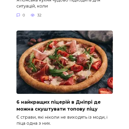
ситуацій, коли
0
32
6 найкращих піцерій в Дніпрі де
можна скуштувати топову піцу
Є страви, які ніколи не виходять із моди, і
піца одна з них.