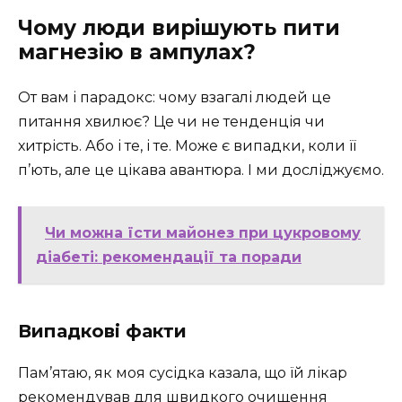
Чому люди вирішують пити
магнезію в ампулах?
От вам і парадокс: чому взагалі людей це
питання хвилює? Це чи не тенденція чи
хитрість. Або і те, і те. Може є випадки, коли її
п’ють, але це цікава авантюра. І ми досліджуємо.
Чи можна їсти майонез при цукровому
діабеті: рекомендації та поради
Випадкові факти
Пам’ятаю, як моя сусідка казала, що їй лікар
рекомендував для швидкого очищення