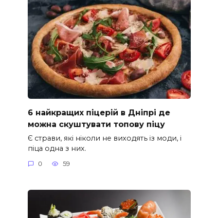
6 найкращих піцерій в Дніпрі де
можна скуштувати топову піцу
Є страви, які ніколи не виходять із моди, і
піца одна з них.
0
59