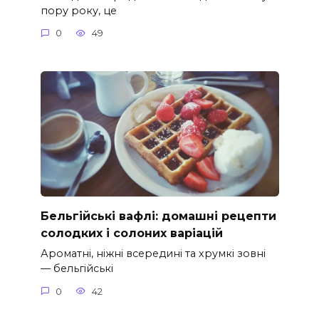
пору року, це
0
49
Бельгійські вафлі: домашні рецепти
солодких і солоних варіацій
Ароматні, ніжні всередині та хрумкі зовні
— бельгійські
0
42