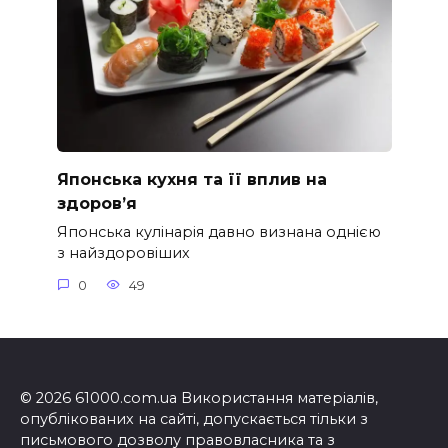
Японська кухня та її вплив на
здоров’я
Японська кулінарія давно визнана однією
з найздоровіших
0
49
© 2026 61000.com.ua Використання матеріалів,
опублікованих на сайті, допускається тільки з
письмового дозволу правовласника та з