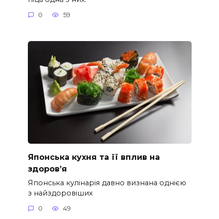
0
59
Японська кухня та її вплив на
здоров’я
Японська кулінарія давно визнана однією
з найздоровіших
0
49