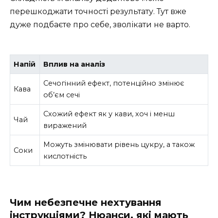
перешкоджати точності результату. Тут вже
дуже подбаєте про себе, зволікати не варто.
Напій
Вплив на аналіз
Сечогінний ефект, потенційно змінює
Кава
об’єм сечі
Схожий ефект як у кави, хоч і менш
Чай
виражений
Можуть змінювати рівень цукру, а також
Соки
кислотність
Чим небезпечне нехтування
інструкціями? Нюанси, які мають