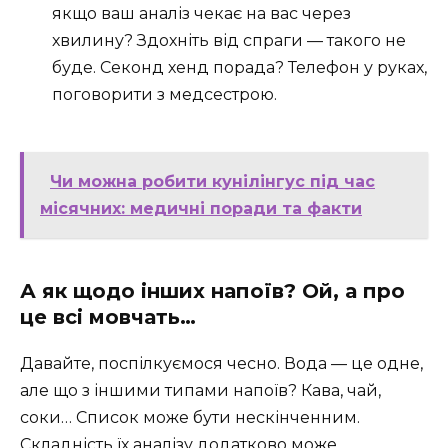
якщо ваш аналіз чекає на вас через
хвилину? Здохніть від спраги — такого не
буде. Секонд хенд порада? Телефон у руках,
поговорити з медсестрою.
Чи можна робити кунілінгус під час
місячних: медичні поради та факти
А як щодо інших напоїв? Ой, а про
це всі мовчать…
Давайте, поспілкуємося чесно. Вода — це одне,
але що з іншими типами напоїв? Кава, чай,
соки… Список може бути нескінченним.
Складність їх аналізу додатково може