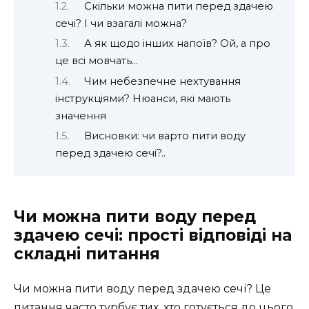
Скільки можна пити перед здачею
сечі? І чи взагалі можна?
А як щодо інших напоїв? Ой, а про
це всі мовчать…
Чим небезпечне нехтування
інструкціями? Нюанси, які мають
значення
Висновки: чи варто пити воду
перед здачею сечі?..
Чи можна пити воду перед
здачею сечі: прості відповіді на
складні питання
Чи можна пити воду перед здачею сечі? Це
питання часто турбує тих, хто готується до цього