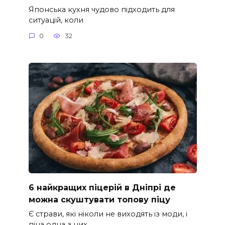
Японська кухня чудово підходить для
ситуацій, коли
0
32
6 найкращих піцерій в Дніпрі де
можна скуштувати топову піцу
Є страви, які ніколи не виходять із моди, і
піца одна з них.