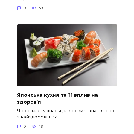
0
59
Японська кухня та її вплив на
здоров’я
Японська кулінарія давно визнана однією
з найздоровіших
0
49