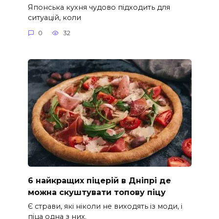
Японська кухня чудово підходить для
ситуацій, коли
0
32
6 найкращих піцерій в Дніпрі де
можна скуштувати топову піцу
Є страви, які ніколи не виходять із моди, і
піца одна з них.