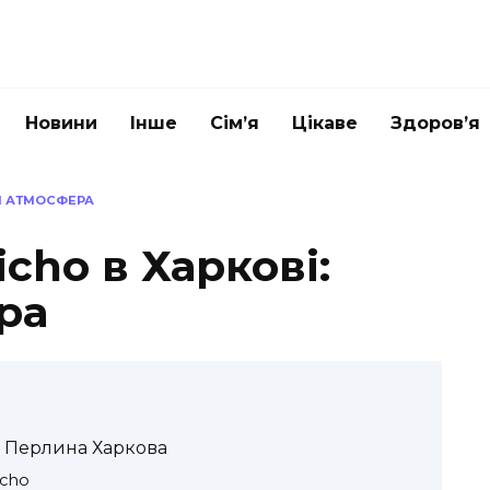
Новини
Інше
Сім’я
Цікаве
Здоров’я
 І АТМОСФЕРА
cho в Харкові:
ра
а Перлина Харкова
icho