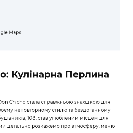
gle Maps
ho: Кулінарна Перлина
 Don Chicho стала справжньою знахідкою для
 своєму неповторному стилю та бездоганному
будівників, 108, став улюбленим місцем для
ті ми детально розкажемо про атмосферу, меню