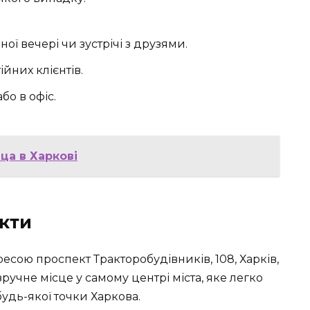
ї вечері чи зустрічі з друзями.
ійних клієнтів.
бо в офіс.
іца в Харкові
кти
есою проспект Тракторобудівників, 108, Харків,
 зручне місце у самому центрі міста, яке легко
будь-якої точки Харкова.