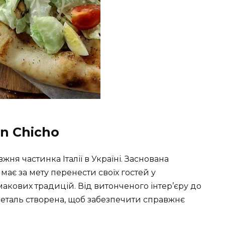
on Chicho
жня частинка Італії в Україні. Заснована
ає за мету перенести своїх гостей у
смакових традицій. Від витонченого інтер’єру до
еталь створена, щоб забезпечити справжнє