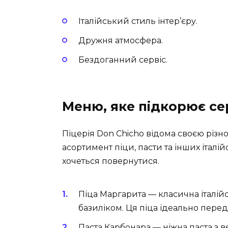
Італійський стиль інтер’єру.
Дружня атмосфера.
Бездоганний сервіс.
Меню, яке підкорює се
Піцерія Don Chicho відома своєю різно
асортимент піци, пасти та інших італі
хочеться повернутися.
Піца Маргарита
— класична італійс
базиліком. Ця піца ідеально передає
Паста Карбонара
— ніжна паста з 