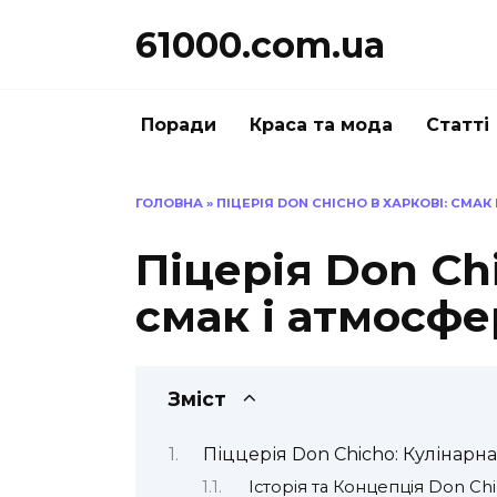
Перейти
61000.com.ua
до
вмісту
Поради
Краса та мода
Статті
ГОЛОВНА
»
ПІЦЕРІЯ DON CHICHO В ХАРКОВІ: СМАК
Піцерія Don Chi
смак і атмосфе
Зміст
Піццерія Don Chicho: Кулінарн
Історія та Концепція Don Ch