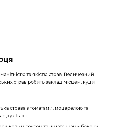
рця
манітністю та якістю страв. Величезний
йських страв робить заклад місцем, куди
ька страва з томатами, моцарелою та
 дух Італії.
вершковим соусом та шматочками бекону