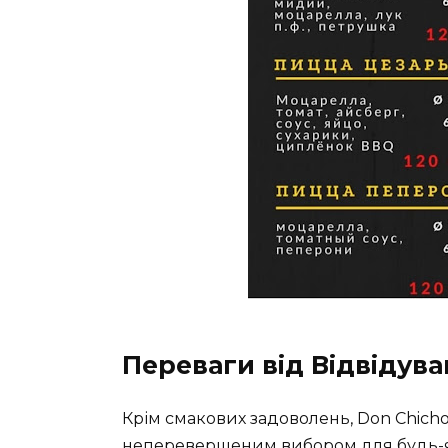
Переваги від Відвідув
Крім смакових задоволень, Don Chicho
неперевершеним вибором для будь-я