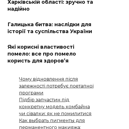
Харківській області: зручно та
надійно
Галицька битва: наслідки для
історії та суспільства України
Які корисні властивості
помело: все про помело
користь для здоров’я
Чому відновлення після
залежності потребує поетапної
програми
Підбір запчастин під
конкретну модель комбайна
чи сівалки: як не помилитися
Как выбрать пигменты для
перманентного макияжа: