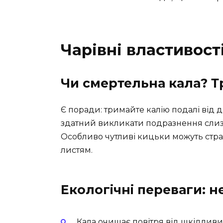
Чарівні властивост
Чи смертельна кала? 
Є поради: тримайте калію подалі від ді
здатний викликати подразнення слиз
Особливо чутливі кицьки можуть стражд
листям.
Екологічні переваги: н
Кала очищає повітря від шкідливи