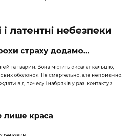
і і латентні небезпеки
Трохи страху додамо…
тей та тварин. Вона містить оксалат кальцію,
ових оболонок. Не смертельно, але неприємно.
ати від почесу і набряків у разі контакту з
е лише краса
х речовин.