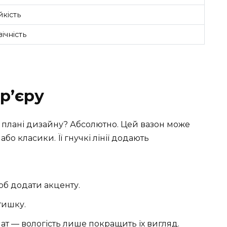
йкість
вічність
ер’єру
 плані дизайну? Абсолютно. Цей вазон може
о класики. Її гнучкі лінії додають
об додати акценту.
атишку.
ат — вологість лише покращить їх вигляд.