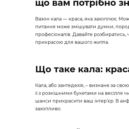
що вам потрібно з
Вазон кала — краса, яка захоплює. М
питання може змішувати думки, пород
професіоналів. Давайте розбиратись, 
прикрасою для вашого житла.
Що таке кала: крас
Кала, або зантедехія, – визнане за сво
її з розкішними букетами на весілля чи
шанси прикрасити ваш інтер’єр. В ан
захопливо.