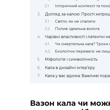
Історичний контекст та по
Догляд за калою: Прості хитрощ
Світло: як не спалити
Полив: ідеальна волога
Чарівні властивості і латентні 
Чи смертельна кала? Трохи 
Екологічні переваги: не лиш
Міфологія і символічність
Кала в дизайні інтер’єру
Кала у вас вдома: Важливі пор
Вазон кала чи мож