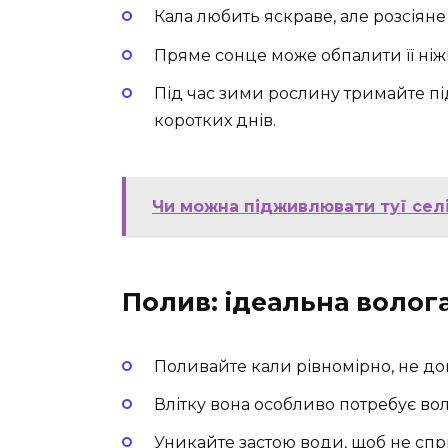
Кала любить яскраве, але розсіяне 
Пряме сонце може обпалити її ніжн
Під час зими рослину тримайте п
коротких днів.
Чи можна підживлювати туї селі
Полив: ідеальна волог
Поливайте кали рівномірно, не д
Влітку вона особливо потребує во
Уникайте застою води, щоб не спр