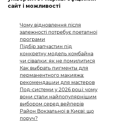
сайт і можливості
Чому відновлення після
залежності потребує поетапної
програми
Підбір запчастин під
конкретну модель комбайна
чи сівалки: як не помилитися
Как выбрать пигменты для
перманентного макияжа:
рекомендации для мастеров
Под-системи у 2026 році: чому
вони стали найпопулярнішим
вибором серед вейперів
Район Вокзальної в Києві: що
поруч?