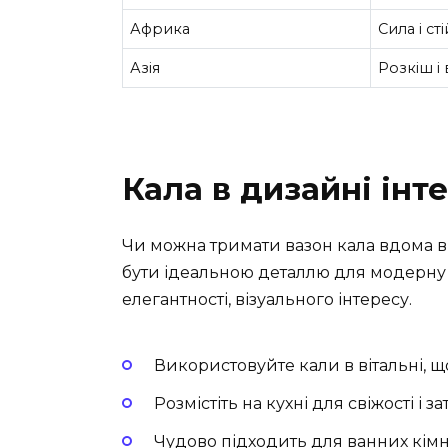
Африка
Сила і сті
Азія
Розкіш і 
Кала в дизайні інт
Чи можна тримати вазон кала вдома в
бути ідеальною деталлю для модерну аб
елегантності, візуального інтересу.
Використовуйте кали в вітальні, щ
Розмістіть на кухні для свіжості і з
Чудово підходить для ванних кімн