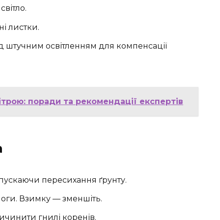
світло.
і листки.
ід штучним освітленням для компенсації
трою: поради та рекомендації експертів
а
опускаючи пересихання ґрунту.
логи. Взимку — зменшіть.
ичинити гнилі коренів.