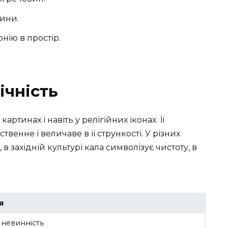
сини.
нію в простір.
ічність
артинах і навіть у релігійних іконах. Її
венне і величаве в її стрункості. У різних
в західній культурі кала символізує чистоту, в
я
і невинність