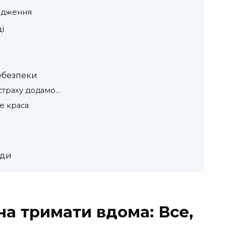
ходження
і
небезпеки
страху додамо…
е краса
ади
на тримати вдома: Все,