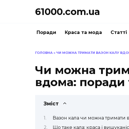
Перейти
61000.com.ua
до
вмісту
Поради
Краса та мода
Статті
ГОЛОВНА
»
ЧИ МОЖНА ТРИМАТИ ВАЗОН КАЛУ ВДО
Чи можна трим
вдома: поради 
Зміст
Вазон кала чи можна тримати в
Що таке кала: краса і вишукані