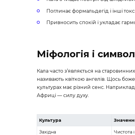
Поглинає формальдегід і інші ток
Привносить спокій і укладає гармо
Міфологія і символ
Кала часто з’являється на старовинних к
називають квіткою ангелів. Щось божест
культурах має різний сенс. Наприклад, 
Африці — силу духу.
Культура
Значенн
Західна
Чистота 