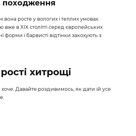
а походження
 вона росте у вологих і теплих умовах.
ю вже в XIX столітті серед європейських
ні форми і барвисті відтінки закохують з
рості хитрощі
 хоче. Давайте роздивимось, як дати їй усе
е.