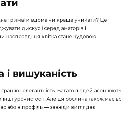
нати
ожна тримати вдома чи краще уникати? Це
жувати дискусії серед аматорів і
чи насправді ця квітка стане чудовою
а і вишуканість
ю грацію і елегантність. Багато людей асоціюють
 інші урочистості. Але ця рослина також має всі
фас або в профіль — завжди виглядає