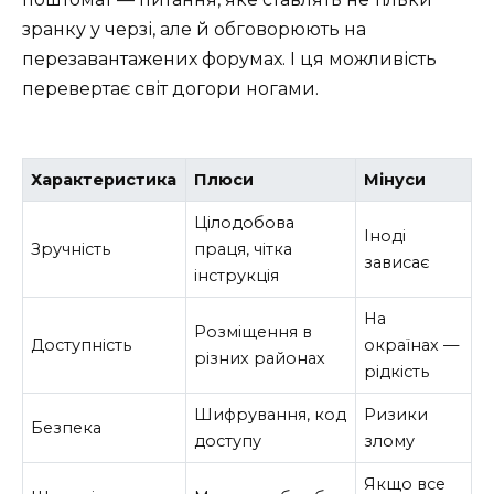
зранку у черзі, але й обговорюють на
перезавантажених форумах. І ця можливість
перевертає світ догори ногами.
Характеристика
Плюси
Мінуси
Цілодобова
Іноді
Зручність
праця, чітка
зависає
інструкція
На
Розміщення в
Доступність
окраїнах —
різних районах
рідкість
Шифрування, код
Ризики
Безпека
доступу
злому
Якщо все