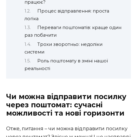
працює?
Процес відправлення: проста
логіка
Переваги поштоматів: краще один
раз побачити
Трохи зворотньо: недоліки
системи
Роль поштомату в зміні нашої
реальності
Чи можна відправити посилку
через поштомат: сучасні
можливості та нові горизонти
Отже, питання – чи можна відправити посилку
через поштомат? Звісно ж можна! І це насправді