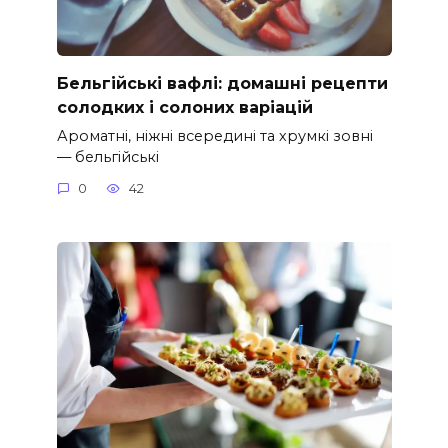
Бельгійські вафлі: домашні рецепти
солодких і солоних варіацій
Ароматні, ніжні всередині та хрумкі зовні
— бельгійські
0
42