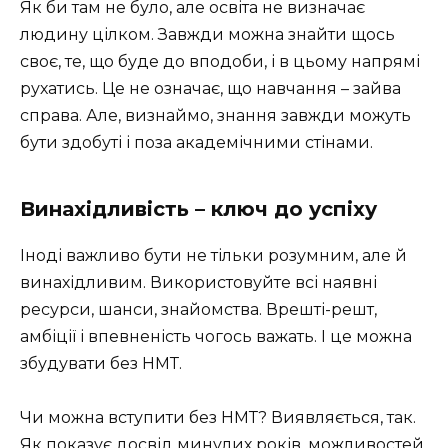
Як би там не було, але освіта не визначає
людину цілком. Завжди можна знайти щось
своє, те, що буде до вподоби, і в цьому напрямі
рухатись. Це не означає, що навчання – зайва
справа. Але, визнаймо, знання завжди можуть
бути здобуті і поза академічними стінами.
Винахідливість – ключ до успіху
Іноді важливо бути не тільки розумним, але й
винахідливим. Використовуйте всі наявні
ресурси, шанси, знайомства. Врешті-решт,
амбіції і впевненість чогось важать. І це можна
збудувати без НМТ.
Чи можна вступити без НМТ? Виявляється, так.
Як показує досвід минулих років, можливостей