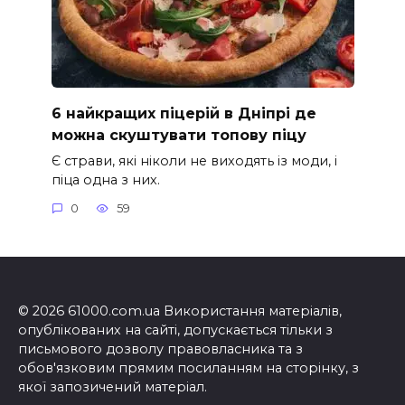
6 найкращих піцерій в Дніпрі де
можна скуштувати топову піцу
Є страви, які ніколи не виходять із моди, і
піца одна з них.
0
59
© 2026 61000.com.ua Використання матеріалів,
опублікованих на сайті, допускається тільки з
письмового дозволу правовласника та з
обов'язковим прямим посиланням на сторінку, з
якої запозичений матеріал.