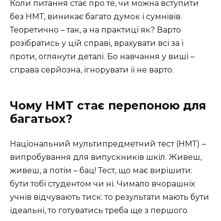
Коли питання стає про те, чи можна вступити
без НМТ, виникає багато думок і сумнівів.
Теоретично – так, а на практиці як? Варто
розібратись у цій справі, врахувати всі за і
проти, оглянути деталі. Бо навчання у виші –
справа серйозна, ігнорувати її не варто.
Чому НМТ стає перепоною для
багатьох?
Національний мультипредметний тест (НМТ) –
випробування для випускників шкіл. Живеш,
живеш, а потім – бац! Тест, що має вирішити:
бути тобі студентом чи ні. Чимало вчорашніх
учнів відчувають тиск: то результати мають бути
ідеальні, то готуватись треба ще з першого