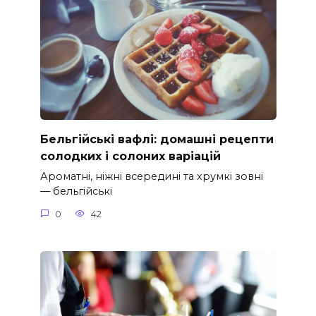
Бельгійські вафлі: домашні рецепти
солодких і солоних варіацій
Ароматні, ніжні всередині та хрумкі зовні
— бельгійські
0
42