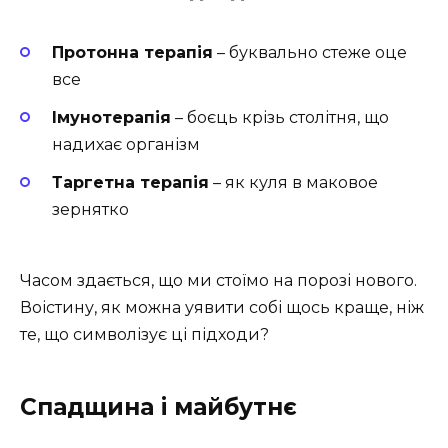
Протонна терапія
– буквально стеже оце
все
Імунотерапія
– боєць крізь столітня, що
надихає організм
Таргетна терапія
– як куля в маковое
зернятко
Часом здається, що ми стоїмо на порозі нового.
Воістину, як можна уявити собі щось краще, ніж
те, що символізує ці підходи?
Спадщина і майбутнє