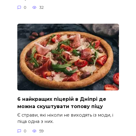
0
32
6 найкращих піцерій в Дніпрі де
можна скуштувати топову піцу
Є страви, які ніколи не виходять із моди, і
піца одна з них.
0
59