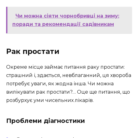
Чи можна сіяти чорнобривці на зиму:
поради та рекомендації садівникам
Рак простати
Окреме місце займає питання раку простати:
страшний і, здається, невблаганний, ця хвороба
потребує уваги, як жодна інша. Чи можна
вилікувати рак простати?… Оце ще питання, що
розбурхує уми чисельних лікарів.
Проблеми діагностики