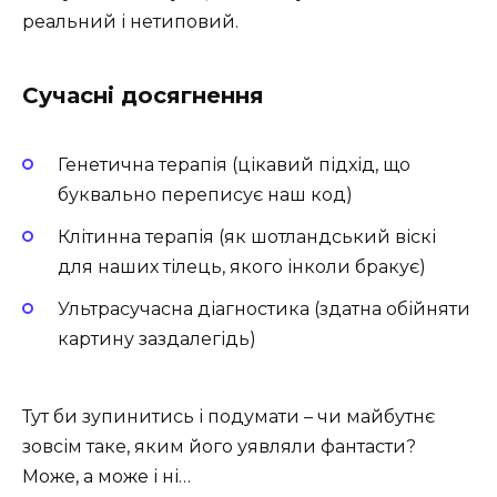
реальний і нетиповий.
Сучасні досягнення
Генетична терапія (цікавий підхід, що
буквально переписує наш код)
Клітинна терапія (як шотландський віскі
для наших тілець, якого інколи бракує)
Ультрасучасна діагностика (здатна обійняти
картину заздалегідь)
Тут би зупинитись і подумати – чи майбутнє
зовсім таке, яким його уявляли фантасти?
Може, а може і ні…