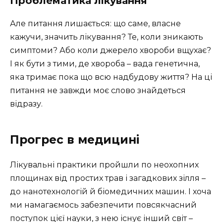
Проблематика лікування
Але питання лишається: що саме, власне
кажучи, значить лікування? Те, коли зникають
симптоми? Або коли джерело хвороби вщухає?
І як бути з тими, де хвороба – вада генетична,
яка тримає пока що всю надбудову життя? На ці
питання не завжди моє слово знайдеться
відразу.
Прогрес в медицині
Лікувальні практики пройшли по неохопних
площинах від простих трав і загадкових зілля –
до нанотехнологій й біомедичних машин. І хоча
ми намагаємось забезпечити повсякчасний
поступок цієї науки, з нею існує інший світ –