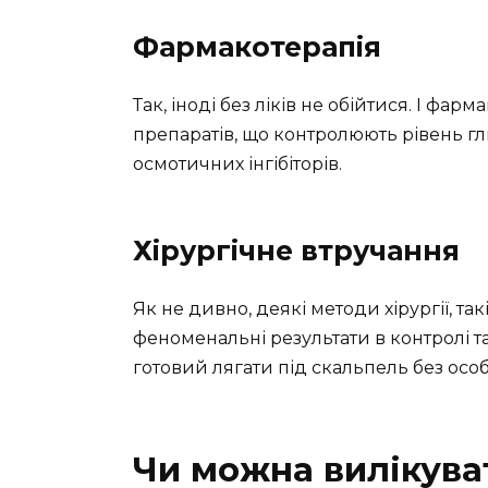
Фармакотерапія
Так, іноді без ліків не обійтися. І фарм
препаратів, що контролюють рівень г
осмотичних інгібіторів.
Хірургічне втручання
Як не дивно, деякі методи хірургії, та
феноменальні результати в контролі та 
готовий лягати під скальпель без осо
Чи можна вилікува