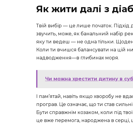
Як жити далі з діа
Твій вибір — це лише початок. Підхід
звучить, може, як банальний набір рек
яку ти ведеш — не одна тільки. Щоден
Коли ти вчишся балансувати на цій нит
надводження—в глибинах моря.
Чи можна хрестити дитину в суб
І пам’ятай, навіть якщо хворобу не вд
програв. Це означає, що ти став сильні
Бути справжнім козаком, коли під тв
це вже перемога, народжена в серці, щ