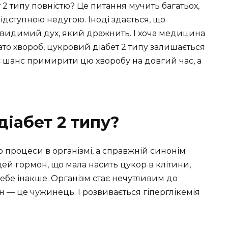
2 типу повністю? Це питання мучить багатьох,
підступною недугою. Іноді здається, що
 невидимий дух, який дражнить. І хоча медицина
то хвороб, цукровий діабет 2 типу залишається
є шанс примирити цю хворобу на довгий час, а
іабет 2 типу?
о процеси в організмі, а справжній синонім
ей гормон, що мала насить цукор в клітини,
себе інакше. Організм стає нечутливим до
ін — це чужинець. І розвивається гіперглікемія