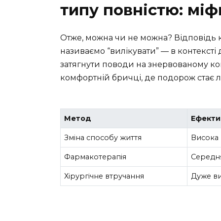
типу повністю: міф
Отже, можна чи не можна? Відповідь 
називаємо “вилікувати” — в контексті д
затягнути поводи на знервованому коні
комфортній бричці, де подорож стає ле
Метод
Ефекти
Зміна способу життя
Висока
Фармакотерапія
Середн
Хірургічне втручання
Дуже в