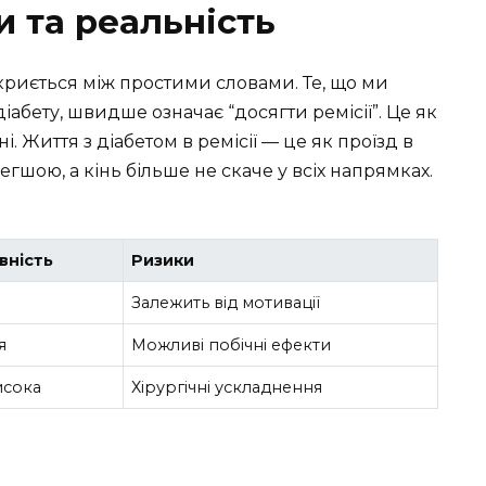
и та реальність
криється між простими словами. Те, що ми
іабету, швидше означає “досягти ремісії”. Це як
. Життя з діабетом в ремісії — це як проїзд в
гшою, а кінь більше не скаче у всіх напрямках.
вність
Ризики
Залежить від мотивації
я
Можливі побічні ефекти
исока
Хірургічні ускладнення