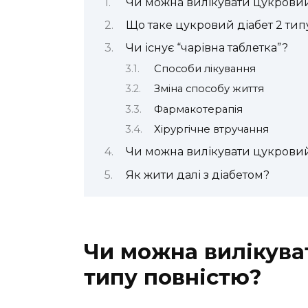
Чи можна вилікувати цукровий 
Що таке цукровий діабет 2 тип
Чи існує “чарівна таблетка”?
Способи лікування
Зміна способу життя
Фармакотерапія
Хірургічне втручання
Чи можна вилікувати цукровий д
Як жити далі з діабетом?
Чи можна вилікува
типу повністю?