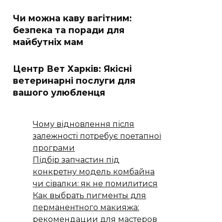
Чи можна каву вагітним:
безпека та поради для
майбутніх мам
Центр Вет Харків: Якісні
ветеринарні послуги для
вашого улюбленця
Чому відновлення після
залежності потребує поетапної
програми
Підбір запчастин під
конкретну модель комбайна
чи сівалки: як не помилитися
Как выбрать пигменты для
перманентного макияжа:
рекомендации для мастеров