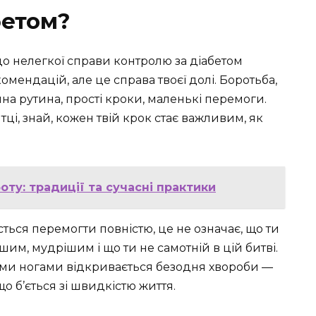
бетом?
 до нелегкої справи контролю за діабетом
омендацій, але це справа твоєї долі. Боротьба,
на рутина, прості кроки, маленькі перемоги.
ці, знай, кожен твій крок стає важливим, як
оту: традиції та сучасні практики
асться перемогти повністю, це не означає, що ти
шим, мудрішим і що ти не самотній в цій битві.
оїми ногами відкривається безодня хвороби —
о б’ється зі швидкістю життя.