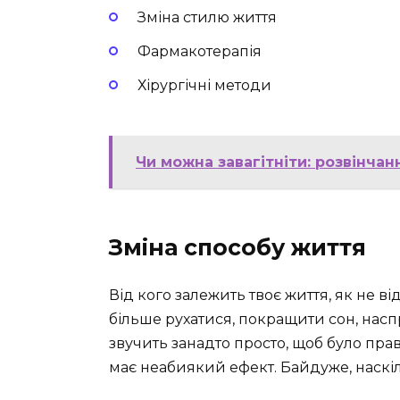
Зміна стилю життя
Фармакотерапія
Хірургічні методи
Чи можна завагітніти: розвінчан
Зміна способу життя
Від кого залежить твоє життя, як не ві
більше рухатися, покращити сон, наспр
звучить занадто просто, щоб було пра
має неабиякий ефект. Байдуже, наскіл