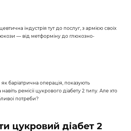
ацевтична індустрія тут до послуг, з армією своїх
люкози — від метформіну до глюкозно-
кі як баріатрична операція, показують
навіть ремісії цукрового діабету 2 типу. Але хто
бливої потреби?
ти цукровий діабет 2