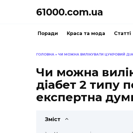
Перейти
61000.com.ua
до
вмісту
Поради
Краса та мода
Статті
ГОЛОВНА
»
ЧИ МОЖНА ВИЛІКУВАТИ ЦУКРОВИЙ ДІА
Чи можна вилі
діабет 2 типу п
експертна дум
Зміст