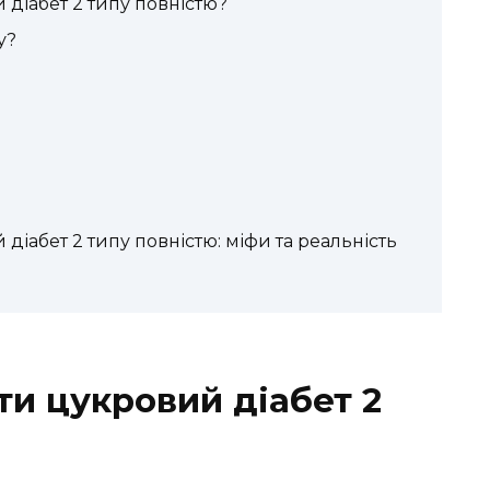
діабет 2 типу повністю?
у?
іабет 2 типу повністю: міфи та реальність
ти цукровий діабет 2